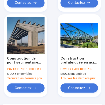
Contactez
Contactez
Construction de
Construction
pont segmentaire
préfabriquée en acier
fondue d'avance en
soutenue roulée de
Prix:
USD 700-1000 PER TON
Prix:
USD 700-1000 PER TON
béton en acier de
conception de pont à
MOQ:
5 ensembles
MOQ:
5 ensembles
poutre en tôle
poutres lourde
Trouvez les derniers prix
Trouvez les derniers prix
Contactez
Contactez