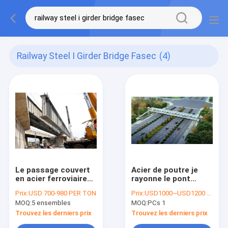
Railway Steel I Girder Bridge Fasec
(4)
Le passage couvert
Acier de poutre je
en acier ferroviaire
rayonne le pont
de boîte de
piétonnier de pont
Prix:
USD 700-980 PER TON
Prix:
USD1000~USD1200 per ton
conception de pont à
au-dessus de la
MOQ:
5 ensembles
MOQ:
PCs 1
poutres d'I a
route la rivière que
préfabriqué
ferroviaire a biaisée
Trouvez les derniers prix
Trouvez les derniers prix
incurvé