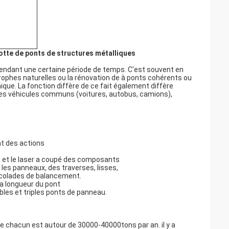
otte de ponts de structures métalliques
e pendant une certaine période de temps. C'est souvent en
rophes naturelles ou la rénovation de à ponts cohérents ou
e. La fonction diffère de ce fait également diffère
, des véhicules communs (voitures, autobus, camions),
t des actions
é et le laser a coupé des composants
 les panneaux, des traverses, lisses,
ccolades de balancement.
a longueur du pont
les et triples ponts de panneau.
de chacun est autour de 30000-40000tons par an. il y a