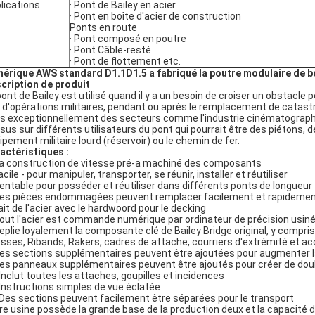
lications
· Pont de Bailey en acier
· Pont en boîte d'acier de construction
Ponts en route
· Pont composé en poutre
· Pont Câble-resté
· Pont de flottement etc.
mérique AWS standard D1.1D1.5 a fabriqué la poutre modulaire de b
cription de produit
pont de Bailey est utilisé quand il y a un besoin de croiser un obstacl
 d'opérations militaires, pendant ou après le remplacement de catast
s exceptionnellement des secteurs comme l'industrie cinématographiqu
sus sur différents utilisateurs du pont qui pourrait être des piétons
ipement militaire lourd (réservoir) ou le chemin de fer.
actéristiques :
a construction de vitesse pré-a machiné des composants
acile - pour manipuler, transporter, se réunir, installer et réutiliser
Rentable pour posséder et réutiliser dans différents ponts de longueur
Des pièces endommagées peuvent remplacer facilement et rapidemen
Fait de l'acier avec le hardwoord pour le decking
Tout l'acier est commande numérique par ordinateur de précision usin
Replie loyalement la composante clé de Bailey Bridge original, y compris
sses, Ribands, Rakers, cadres de attache, courriers d'extrémité et a
Des sections supplémentaires peuvent être ajoutées pour augmenter l
Des panneaux supplémentaires peuvent être ajoutés pour créer de doub
 Inclut toutes les attaches, goupilles et incidences
 Instructions simples de vue éclatée
 Des sections peuvent facilement être séparées pour le transport
re usine possède la grande base de la production deux et la capacité 