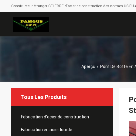
Constructeur étranger CÉLÈBRE d'acier de construction des normes US-EU-A
Aperçu
/
Pont De Botte En 
Tous Les Produits
Po
St
Fabrication d'acier de construction
Fabrication en acier lourde