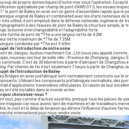
ucoup de projets domestiques/d'outre-mer sous l'opération. Excepté l'
tification spécialisée par champ de pont d'AWS D1.5, les essais/inspect
21" le pont de Bailey en acier est un genre d'assemblée rapide que le p
tannique original de Bailey et combinated avec les états nationaux de l
s très utilisé, il soit employé dans la défense nationale, ingénierie de t
tylographient à des feaures de pont de Bailey la structure simple, le 
rge, la bonne interchangeabilité et l'adaptabilité forte.
plate-forme de pont de *The a une largeur nette de 4.2M
geur nette maximum de *The de 7.35M.
nvergure combinée par *The est 9-69m
sujet de
l'
introduction de notre usine
pont de Jiangsu Jiuzhou machinant Cie., Ltd (sous peu appelé comme JBE
qiao, nouveau secteur de belle ville-- Province de Zhenjiang, Jiangsu. E
s commode. C'est de 30 kilomètres à partir d'aéroport de Changzhou et
ing. Par chemin de fer il est seulement 1 heure à partir de Changhaï, la 
sujet de l'introduction de Bailey
ley Bridges en acier préfabriqué sont normalement construits sur le
posants. Utilisant les composants préfabriqués normalisés, des ponts
ntail d'applications traversières véhiculaires. En raison de leur excelle
ley ont été installés dans le monde entier.
rquoi choisissez-nous ?
nt tout, pas comme d'autres sociétés, presque tous les pièces de us
pre magasin car nous avons tant de machines et de travailleurs merveill
lité, le coût et le délai de livraison qui élimine l'influence d'autres fac
marché international pour nous rendre visite.