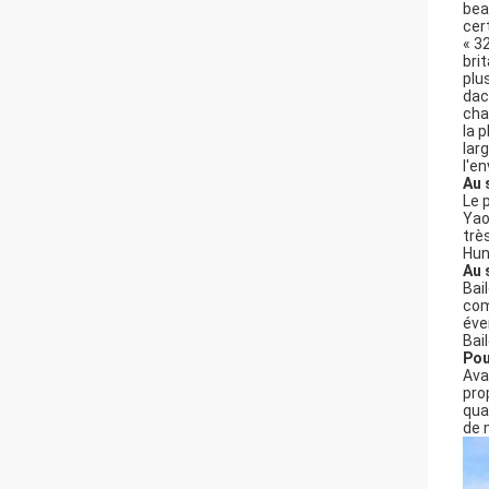
bea
cer
« 3
bri
plu
dac
cha
la 
lar
l'e
Au 
Le 
Yao
trè
Hun
Au 
Bai
com
éve
Bai
Pou
Ava
pro
qua
de 