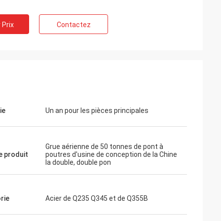
 Prix
Contactez
ie
Un an pour les pièces principales
Grue aérienne de 50 tonnes de pont à
 produit
poutres d'usine de conception de la Chine
la double, double pon
wayne
quipe toujours
rie
Acier de Q235 Q345 et de Q355B
ps et répondent à
tience, le grand