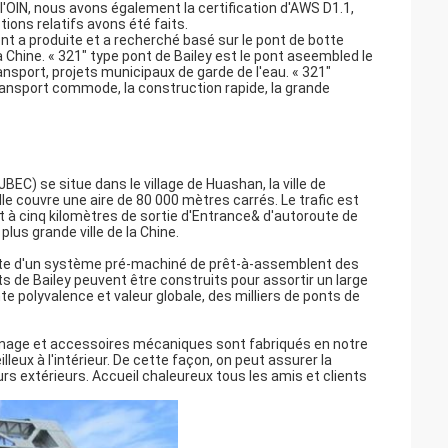
OIN, nous avons également la certification d'AWS D1.1,
ions relatifs avons été faits.
ont a produite et a recherché basé sur le pont de botte
a Chine. « 321" type pont de Bailey est le pont aseembled le
ransport, projets municipaux de garde de l'eau. « 321"
transport commode, la construction rapide, la grande
C) se situe dans le village de Huashan, la ville de
lle couvre une aire de 80 000 mètres carrés. Le trafic est
 à cinq kilomètres de sortie d'Entrance& d'autoroute de
plus grande ville de la Chine.
 site d'un système pré-machiné de prêt-à-assemblent des
 de Bailey peuvent être construits pour assortir un large
nte polyvalence et valeur globale, des milliers de ponts de
inage et accessoires mécaniques sont fabriqués en notre
eux à l'intérieur. De cette façon, on peut assurer la
teurs extérieurs. Accueil chaleureux tous les amis et clients