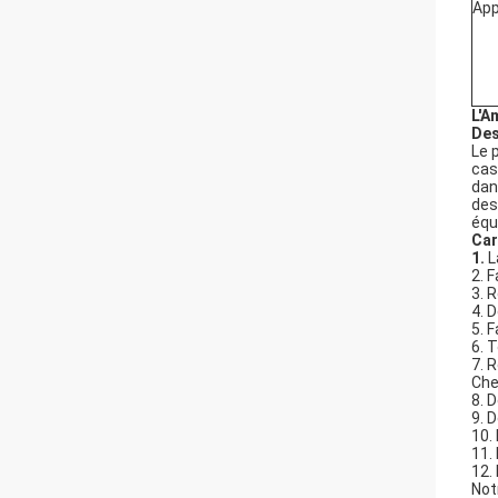
App
L'A
Des
Le 
cas
dan
des
équ
Car
1.
L
2. F
3. 
4. 
5. 
6. 
7. 
Che
8. 
9. 
10.
11.
12.
Not