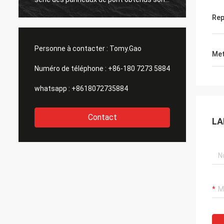
grande
Rep
Personne à contacter :
Tomy.Gao
Met
Numéro de téléphone :
+86-180 7273 5884
whatsapp :
+8618072735884
Contact
LA