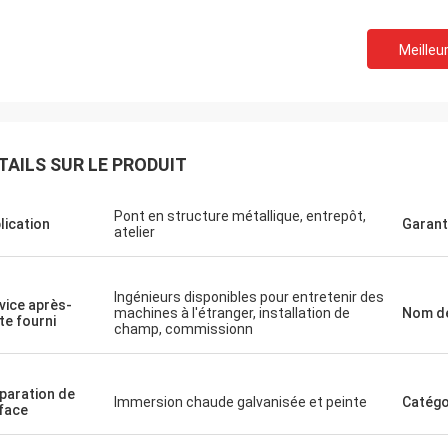
Meilleur
TAILS SUR LE PRODUIT
Pont en structure métallique, entrepôt,
lication
Garant
atelier
Ingénieurs disponibles pour entretenir des
vice après-
machines à l'étranger, installation de
Nom de
te fourni
champ, commissionn
Joseph Alexander
Donald Mc
sens entièrement respecté en
Les bons membres de l'é
paration de
Immersion chaude galvanisée et peinte
Catégo
 avec la grâce et elle a toujours
offrent le budget à tem
face
les meilleurs conseils. La première
des questions avec la pa
des panneaux de pont obtenus sont
travail !