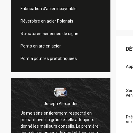
Fabrication d'acier inoxydable
Réverbère en acier Polonais
Structures aériennes de signe
Ponts en arc en acier
DÉ
Pont à poutres préfabriquées
App
Ser
ven
Donald Mcwayne
Les bons membres de l'équipe toujours
Je me 
Pré
offrent le budget à temps et répondent à
prenant
sur
des questions avec la patience, le grand
donné 
t
travail !
série 