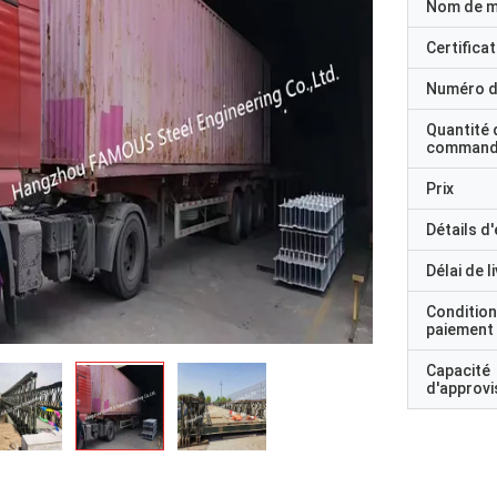
Nom de 
Certificat
Numéro d
Quantité 
command
Prix
Détails d
Délai de l
Condition
paiement
Capacité
d'approv