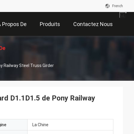
French
 Propos De
Produits
Contactez Nous
De
Nous
 Railway Steel Truss Girder
on
rd D1.1D1.5 de Pony Railway
gine
La Chine