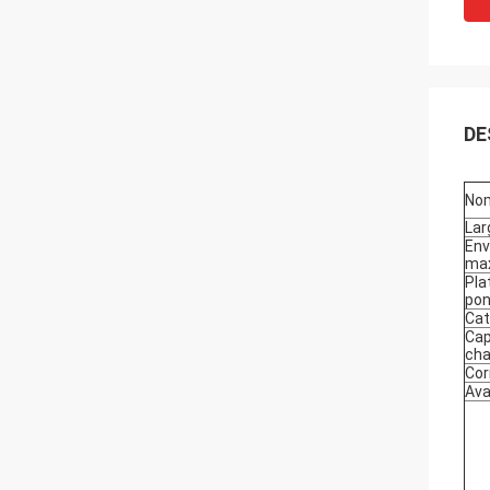
DE
Nom
Lar
Env
ma
Pla
pon
Cat
Cap
ch
Cor
Av