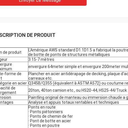
Envoyer Le Message
SCRIPTION DE PRODUIT
L'Amérique AWS standard D1.1D1.5 a fabriqué la poutr
 de produit
de botte de ponts de structures métalliques
geur
3.15-7 mètres
ergure
envergure 64meter simple et envergure 200meter mul
ximum
te-forme de
Plancher en acier antidérapage de decking, plaque d'ac
t
carreaux etc.
égorie en acier
Q345B/Q355 (équivalent à ASTM A572) ou coutume r
acité de
20ton, 40ton camion etc., ou HS20-44, HS25-44/Truck
argement
rosion
PaintIing original de manteau ou immersion chaude a 
antages
Analyse et appuis totaux rentables et techniques
Ponts en route
· Ponts piétonniers
· Ponts de chemin de fer
· Pont de botte en acier
· Ponts en poutre