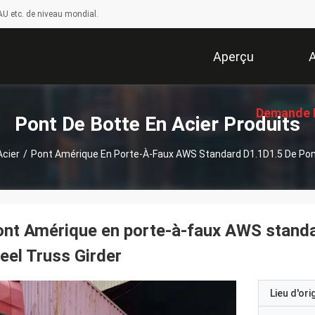
U etc. de niveau mondial.
Aperçu
A
Demande 
Pont De Botte En Acier Produits
Acier
/
Pont Amérique En Porte-À-Faux AWS Standard D1.1D1.5 De Pony
Soumissi
nt Amérique en porte-à-faux AWS standa
eel Truss Girder
Lieu d'ori