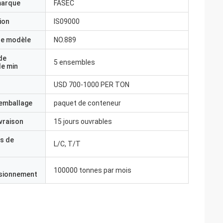
marque
FASEC
ion
IS09000
e modèle
NO.889
de
5 ensembles
e min
USD 700-1000 PER TON
'emballage
paquet de conteneur
ivraison
15 jours ouvrables
s de
L/C, T/T
100000 tonnes par mois
isionnement