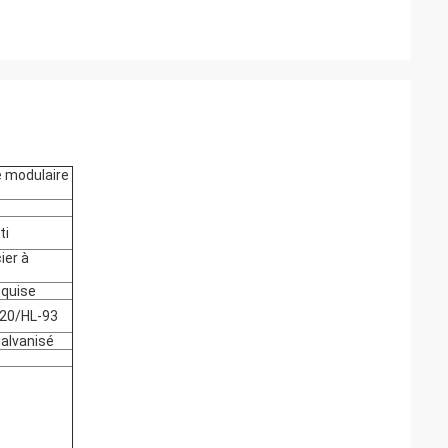
e modulaire
ti
ier à
equise
 20/HL-93
galvanisé