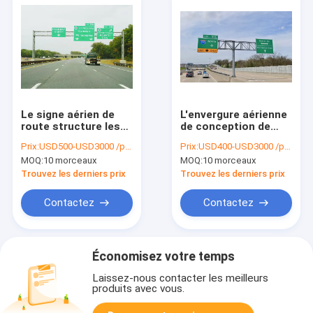
Le signe aérien de
L'envergure aérienne
route structure les
de conception de
portiques en acier de
structure de signe de
Prix:
USD500-USD3000 /piece
Prix:
USD400-USD3000 /piece
fabricants en porte-
papillon 12 pieds a
MOQ:
10 morceaux
MOQ:
10 morceaux
à-faux de soutien
galvanisé la
puissance Polonais
Trouvez les derniers prix
Trouvez les derniers prix
en acier
Contactez
Contactez
Économisez votre temps
Laissez-nous contacter les meilleurs
produits avec vous.