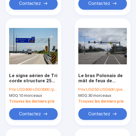
de bras de mât
Contactez
Contactez
Le signe aérien de Tri
Le bras Polonais de
corde structure 25
mât de feux de
courriers en acier
signalisation
Prix:
USD400-USD3000 /piece
Prix:
USD50-USD600 /piece
galvanisés plongés
soutient l'allumage
MOQ:
10 morceaux
MOQ:
30 morceaux
chauds de 20 pieds
Polonais en acier
galvanisé 3M de
Trouvez les derniers prix
Trouvez les derniers prix
service Q235
d'immersion chaude
Contactez
Contactez