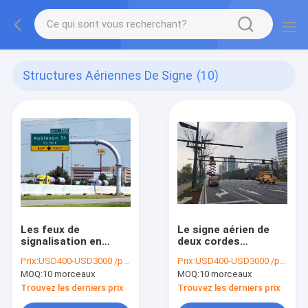
Structures Aériennes De Signe
(10)
Les feux de
Le signe aérien de
signalisation en
deux cordes
porte-à-faux
structure 14 pieds 12
Prix:
USD400-USD3000 /piece
Prix:
USD400-USD3000 /piece
structurent la botte
pieds que 10 pieds
MOQ:
10 morceaux
MOQ:
10 morceaux
aérienne de
ont galvanisé chaud
structures
de Polonais plongés
Trouvez les derniers prix
Trouvez les derniers prix
porteuses de signe