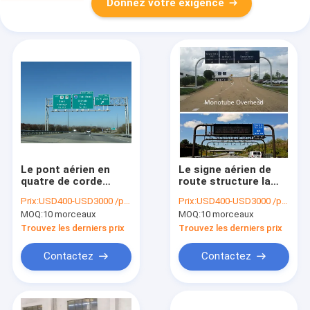
Donnez votre exigence
Le pont aérien en
Le signe aérien de
quatre de corde
route structure la
structures de signe a
soudure en acier
Prix:
USD400-USD3000 /piece
Prix:
USD400-USD3000 /piece
galvanisé les
galvanisée Rod Full
MOQ:
10 morceaux
MOQ:
10 morceaux
courriers en acier de
Span Sign Bridge
lampe 3m
d'immersion chaude
Trouvez les derniers prix
Trouvez les derniers prix
Contactez
Contactez