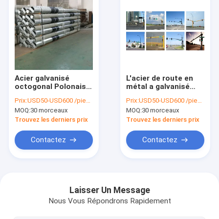
Acier galvanisé
L'acier de route en
octogonal Polonais
métal a galvanisé
10 pi 16 pi 60ft 75ft
l'éclairage Polonais
Prix:
USD50-USD600 /piece
Prix:
USD50-USD600 /piece
10 ligne de
de feux de
MOQ:
30 morceaux
MOQ:
30 morceaux
transmission de KV-
signalisation de
550 kilovolts
courriers de plaque
Trouvez les derniers prix
Trouvez les derniers prix
électrique
de rue résistants
Contactez
Contactez
Maison
Produits
Laisser Un Message
Nous Vous Répondrons Rapidement
Au sujet de nous