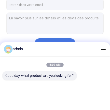
Visite d'usine
Contrôle de qualité
Contactez-nous
Demandez une citation
Continuer
admin
Fabrication d'acier de construction
Nos Catégories
5:03 AM
Fabrication en acier lourde
Good day, what product are you looking for?
Fabrication en acier en métal
fabrications de tôle
Construction de bâtiments en acier ayant beaucoup d'étage
Fabrication d'acier
Fabrication en acier
Fabrication en