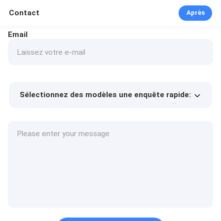
Contact
Après
Email
Sélectionnez des modèles une enquête rapide:
Prix ​​du produit
Min.order quantity
Prélèvement d
Plus de détails
'échantillons