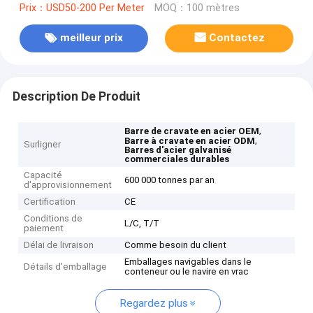
Prix：USD50-200 Per Meter
MOQ：100 mètres
meilleur prix
Contactez
Description De Produit
,
Barre de cravate en acier OEM
,
Barre à cravate en acier ODM
Surligner
Barres d'acier galvanisé
commerciales durables
Capacité
600 000 tonnes par an
d'approvisionnement
Certification
CE
Conditions de
L/C, T/T
paiement
Délai de livraison
Comme besoin du client
Emballages navigables dans le
Détails d'emballage
conteneur ou le navire en vrac
Regardez plus