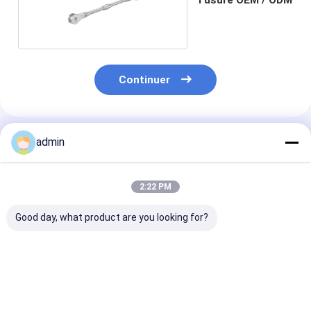
Continuer
Produits Recommandés
admin
2:22 PM
Good day, what product are you looking for?
Étagère préfabriquée
Entrepôt préfabriqué
Entrepôt de
Structure en acier
Entrepôt préfabriqué
construction j
entrepôt cadre
Entrepôt métallique
acier de struc
métallique entrepôt
d'atelier de ca