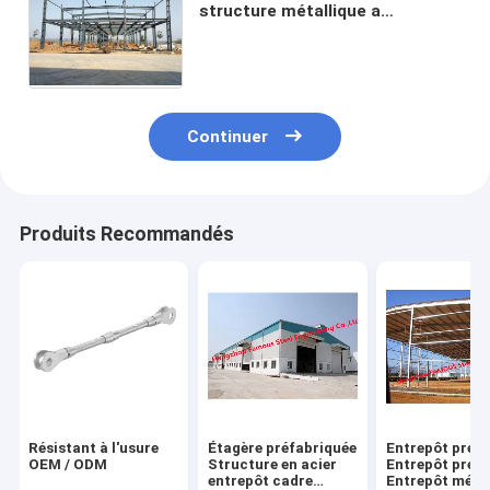
structure métallique a
galvanisé le toit en acier de
ferme avicole de colonnes de
poutre en double T
Continuer
Produits Recommandés
Résistant à l'usure
Étagère préfabriquée
Entrepôt préf
OEM / ODM
Structure en acier
Entrepôt préf
entrepôt cadre
Entrepôt métal