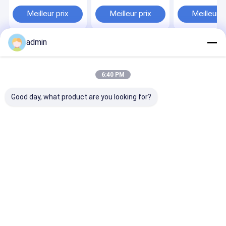
métallique entrepôt
bâtiment industriel
Meilleur prix
Meilleur prix
Meilleur p
admin
Aperçu
Au sujet de
Contactez-
Desktop
nous
nous
Site
Plan du site
Privacy Policy
6:40 PM
Qualité
Fabrication d'acier de construction
Usine De
Chine.Copyright © 2026 Hangzhou FAMOUS Steel Engineering
Good day, what product are you looking for?
Company. All Rights Reserved.
Maison
Produits
Au sujet de nous