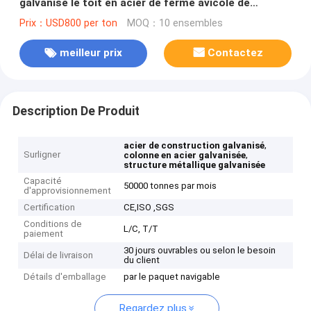
galvanisé le toit en acier de ferme avicole de
colonnes de poutre en double T
Prix：USD800 per ton
MOQ：10 ensembles
meilleur prix
Contactez
Description De Produit
,
acier de construction galvanisé
Surligner
,
colonne en acier galvanisée
structure métallique galvanisée
Capacité
50000 tonnes par mois
d'approvisionnement
Certification
CE,ISO ,SGS
Conditions de
L/C, T/T
paiement
30 jours ouvrables ou selon le besoin
Délai de livraison
du client
Détails d'emballage
par le paquet navigable
Regardez plus