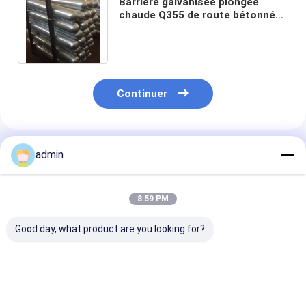
Barrière galvanisée plongée
chaude Q355 de route bétonnée
de borne de dôme de structure
métallique
Continuer
Produits Recommandés
admin
8:59 PM
Good day, what product are you looking for?
Résistant à l'usure
Étagère préfabriquée
Entrepôt préf
OEM / ODM
Structure en acier
Entrepôt préf