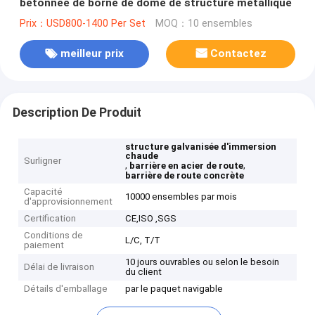
bétonnée de borne de dôme de structure métallique
Prix：USD800-1400 Per Set
MOQ：10 ensembles
meilleur prix
Contactez
Description De Produit
structure galvanisée d'immersion
chaude
Surligner
,
,
barrière en acier de route
barrière de route concrète
Capacité
10000 ensembles par mois
d'approvisionnement
Certification
CE,ISO ,SGS
Conditions de
L/C, T/T
paiement
10 jours ouvrables ou selon le besoin
Délai de livraison
du client
Détails d'emballage
par le paquet navigable