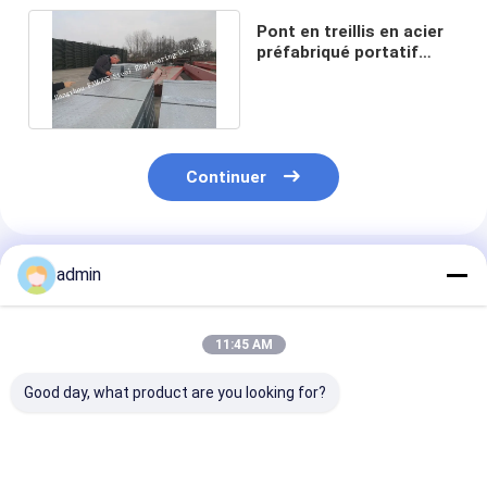
Pont en treillis en acier
préfabriqué portatif
Compact 200 Modular
Bailey
Continuer
Produits Recommandés
admin
11:45 AM
Good day, what product are you looking for?
La livraison rapide
Assemblée rapide en
Le pont modula