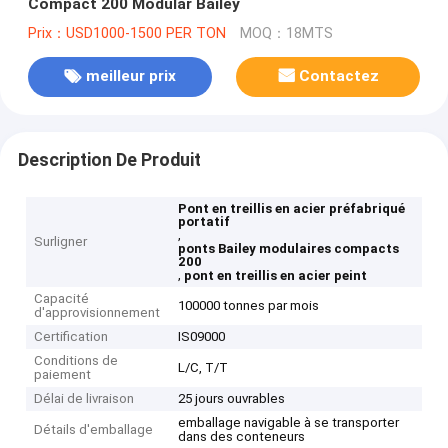
Compact 200 Modular Bailey
Prix：USD1000-1500 PER TON
MOQ：18MTS
meilleur prix
Contactez
Description De Produit
Pont en treillis en acier préfabriqué
portatif
,
Surligner
ponts Bailey modulaires compacts
200
,
pont en treillis en acier peint
Capacité
100000 tonnes par mois
d'approvisionnement
Certification
IS09000
Conditions de
L/C, T/T
paiement
Délai de livraison
25 jours ouvrables
emballage navigable à se transporter
Détails d'emballage
dans des conteneurs