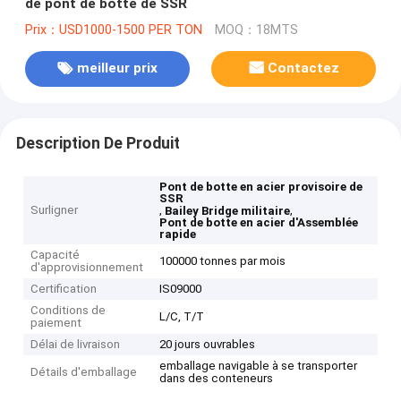
de pont de botte de SSR
Prix：USD1000-1500 PER TON
MOQ：18MTS
meilleur prix
Contactez
Description De Produit
Pont de botte en acier provisoire de
SSR
Surligner
,
,
Bailey Bridge militaire
Pont de botte en acier d'Assemblée
rapide
Capacité
100000 tonnes par mois
d'approvisionnement
Certification
IS09000
Conditions de
L/C, T/T
paiement
Délai de livraison
20 jours ouvrables
emballage navigable à se transporter
Détails d'emballage
dans des conteneurs