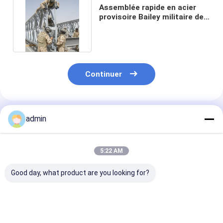
Assemblée rapide en acier
provisoire Bailey militaire de
pont de botte de SSR
Continuer
Produits Recommandés
admin
5:22 AM
Good day, what product are you looking for?
La livraison rapide
Pont en treillis en
Le pont modula