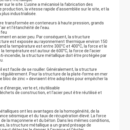
er sur le site. L'usine a mécanisé la fabrication des
 production, la vitesse rapide d'assemblée sur le site, et la
 plus industrialisée.
tre transformée en conteneurs à haute pression, grands
ir et l'étanchéité de l'eau.
 feu
ment en acier peu. Par conséquent, la structure
ructure est exposée au rayonnement thermique environ 150
and la température est entre 300°C et 400°C, la force et le
 la température est autour de 600°C, la force de l'acier
i-incendie, la structure métallique doit être protégée par
u.
est facile de se rouiller. Généralement, la structure
e régulièrement. Pour la structure de la plate-forme en mer
de bloc de zinc » devraient être adoptées pour empêcher la
d'énergie, verte et, réutilisable
chets de construction, et l'acier peut être réutilisé et
métalliques ont les avantages de la homogénéité, de la
ance séismique et du taux de récupération élevé. La force
ux de la maçonnerie et du béton. Dans les mêmes conditions,
s, la structure métallique a un grand présage de
 peut détecter le danger à l'avance et l'éviter.