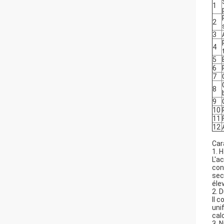
1
2
3
4
5
6
7
8
9
10
11
12
Car
1. 
L'a
con
sec
éle
2. 
Il 
uni
cal
3. 