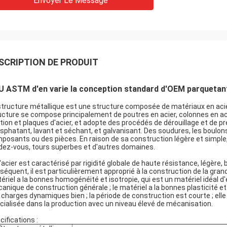
Envoyer Le Message
SCRIPTION DE PRODUIT
U ASTM d'en varie la conception standard d'OEM parquetant
structure métallique est une structure composée de matériaux en acier
ucture se compose principalement de poutres en acier, colonnes en aci
tion et plaques d'acier, et adopte des procédés de dérouillage et de pr
sphatant, lavant et séchant, et galvanisant. Des soudures, les boulons
posants ou des pièces. En raison de sa construction légère et simple, el
dez-vous, tours superbes et d'autres domaines.
l'acier est caractérisé par rigidité globale de haute résistance, légère,
séquent, il est particulièrement approprié à la construction de la gran
ériel a la bonnes homogénéité et isotropie, qui est un matériel idéal d'
anique de construction générale ; le matériel a la bonnes plasticité et
 charges dynamiques bien ; la période de construction est courte ; elle 
cialisée dans la production avec un niveau élevé de mécanisation.
cifications :