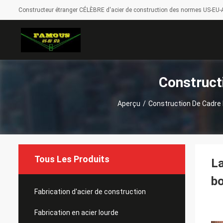
Constructeur étranger CÉLÈBRE d'acier de construction des normes US-EU-A
Construct
Aperçu
/
Construction De Cadre 
Tous Les Produits
La
b
Fabrication d'acier de construction
Fabrication en acier lourde