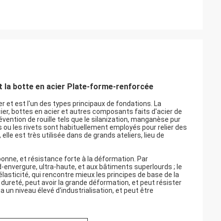
 la botte en acier Plate-forme-renforcée
 et est l'un des types principaux de fondations. La
er, bottes en acier et autres composants faits d'acier de
évention de rouille tels que le silanization, manganèse pur
 ou les rivets sont habituellement employés pour relier des
le est très utilisée dans de grands ateliers, lieu de
 bonne, et résistance forte à la déformation. Par
d-envergure, ultra-haute, et aux bâtiments superlourds ; le
élasticité, qui rencontre mieux les principes de base de la
 dureté, peut avoir la grande déformation, et peut résister
a un niveau élevé d'industrialisation, et peut être