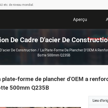
U etc. de niveau mondial.
Aperçu
A
ion De Cadre D'acier De Constructio
Demande 
D'acier De Construction
/
La Plate-Forme De Plancher D'OEM A Renfor
Botte 500mm Q235B
Soumissi
 plate-forme de plancher d'OEM a renforc
otte 500mm Q235B
Lieu d'ori