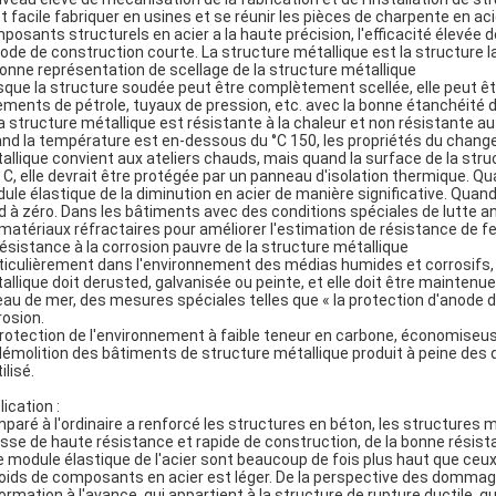
est facile fabriquer en usines et se réunir les pièces de charpente en aci
posants structurels en acier a la haute précision, l'efficacité élevée de
iode de construction courte. La structure métallique est la structure la
Bonne représentation de scellage de la structure métallique
sque la structure soudée peut être complètement scellée, elle peut ê
ements de pétrole, tuyaux de pression, etc. avec la bonne étanchéité d'a
La structure métallique est résistante à la chaleur et non résistante au
nd la température est en-dessous du °C 150, les propriétés du change
allique convient aux ateliers chauds, mais quand la surface de la st
° C, elle devrait être protégée par un panneau d'isolation thermique. Qu
ule élastique de la diminution en acier de manière significative. Quand
d à zéro. Dans les bâtiments avec des conditions spéciales de lutte ant
 matériaux réfractaires pour améliorer l'estimation de résistance de fe
Résistance à la corrosion pauvre de la structure métallique
ticulièrement dans l'environnement des médias humides et corrosifs, il 
allique doit derusted, galvanisée ou peinte, et elle doit être maintenu
eau de mer, des mesures spéciales telles que « la protection d'anode 
rosion.
Protection de l'environnement à faible teneur en carbone, économiseuse 
démolition des bâtiments de structure métallique produit à peine des dé
ilisé.
ication :
paré à l'ordinaire a renforcé les structures en béton, les structures 
esse de haute résistance et rapide de construction, de la bonne résist
le module élastique de l'acier sont beaucoup de fois plus haut que ce
poids de composants en acier est léger. De la perspective des dommage
ormation à l'avance, qui appartient à la structure de rupture ductile, qui