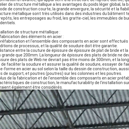
telier de structure métallique a les avantages du poids léger global, la
iode de construction courte, la grande envergure, la sécurité et la fiabili
ucture métallique sont très utilisés dans des industries du bâtiment t
repôts, les entreposages au froid, les gratte-ciel, les immeubles de bu
identiels.
tallation de structure métallique :
fabrication des éléments en acier :
préfabrication et l'ensemble des composants en acier sont effectués sur
ditions de processus, et la qualité de soudure doit être garantie.
distance entre la couture de épissure de épissure de plat de bride et la 
s grande que 200mm. La longueur de épissure des plats de bride ne devrai
ssure des plats de Web ne devrait pas être moins de 300mm, et la lon
n de faciliter la soudure et assurer la qualité de soudure, essayer de fa
te-forme en acier au sol selon la taille du dessin de construction, aussi l
ts de support, et poutres (poutres) sur les colonnes et les poutres.
plus de la fabrication et de l'ensemble des composants en acier préfabr
actéristiques de construction, le manufacturability de l'installation 
raient également être considérés.