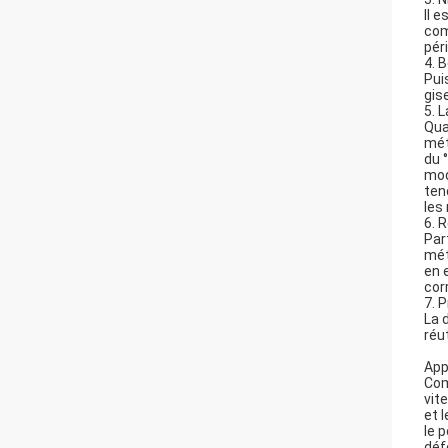
Il 
com
pér
4. 
Pui
gis
5. 
Qua
mét
du 
mod
ten
les
6. 
Par
mét
en 
cor
7. 
La 
réut
Appl
Com
vit
et 
le 
déf