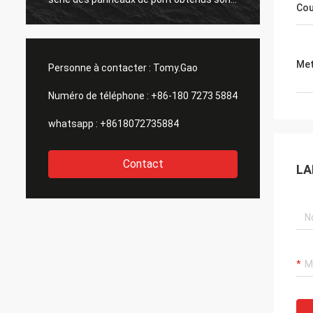
Cou
de aussi. merci tous.
Met
Personne à contacter :
Tomy.Gao
Numéro de téléphone :
+86-180 7273 5884
whatsapp :
+8618072735884
Contact
LA