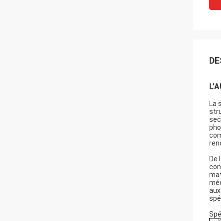
DE
L'A
La 
str
sec
pho
com
ren
De 
con
mat
méc
aux
spé
Spé