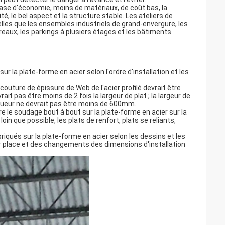
 base d'économie, moins de matériaux, de coût bas, la
té, le bel aspect et la structure stable. Les ateliers de
elles que les ensembles industriels de grand-envergure, les
reaux, les parkings à plusiers étages et les bâtiments
 la plate-forme en acier selon l'ordre d'installation et les
couture de épissure de Web de l'acier profilé devrait être
t pas être moins de 2 fois la largeur de plat ; la largeur de
gueur ne devrait pas être moins de 600mm.
ire le soudage bout à bout sur la plate-forme en acier sur la
oin que possible, les plats de renfort, plats se reliants,
iqués sur la plate-forme en acier selon les dessins et les
sur place et des changements des dimensions d'installation