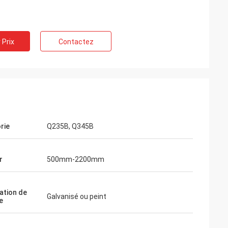
 Prix
Contactez
rie
Q235B, Q345B
r
500mm-2200mm
ation de
Galvanisé ou peint
e