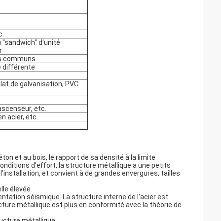
c.
au "sandwich" d'unité
r
ons communs
e différente
plat de galvanisation, PVC
ascenseur, etc.
n acier, etc.
on et au bois, le rapport de sa densité à la limite
nditions d'effort, la structure métallique a une petits
'installation, et convient à de grandes envergures, tailles
elle élevée
entation séismique. La structure interne de l'acier est
ture métallique est plus en conformité avec la théorie de
tructure métallique