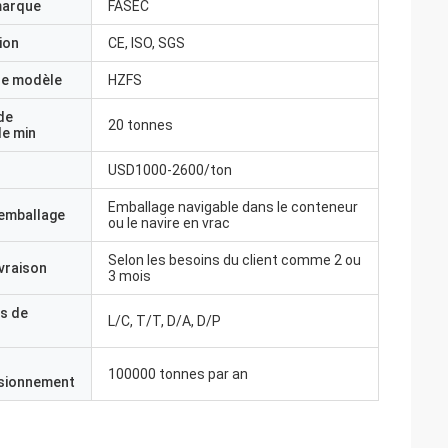
marque
FASEC
ion
CE, ISO, SGS
e modèle
HZFS
de
20 tonnes
e min
USD1000-2600/ton
Emballage navigable dans le conteneur
'emballage
ou le navire en vrac
Selon les besoins du client comme 2 ou
ivraison
3 mois
s de
L/C, T/T, D/A, D/P
100000 tonnes par an
isionnement