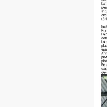
L'a
pér
str
ent
rés
Ins
Pré
La 
con
La 
plu
épi
Afi
pla
pla
En 
car
dev