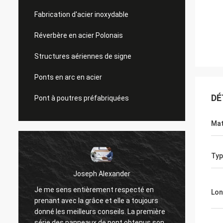
Fabrication d'acier inoxydable
Réverbère en acier Polonais
Structures aériennes de signe
Ponts en arc en acier
DÉ
Pont à poutres préfabriquées
Mat
Typ
Joseph Alexander
Donald 
e sens entièrement respecté en
Les bons membres de 
Lon
ant avec la grâce et elle a toujours
offrent le budget à t
é les meilleurs conseils. La première
des questions avec la 
e des panneaux de pont obtenus sont
travail !