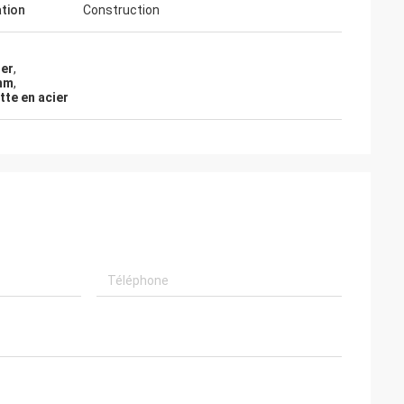
ation
Construction
her
,
0mm
,
tte en acier