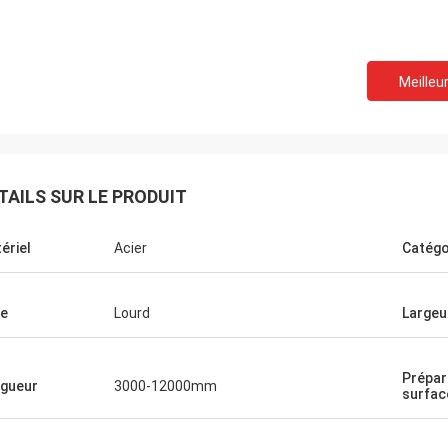
Meilleur
TAILS SUR LE PRODUIT
ériel
Acier
Catégo
e
Lourd
Largeu
Mcwayne
Prépar
l'équipe toujours
gueur
3000-12000mm
surfac
emps et répondent à
patience, le grand