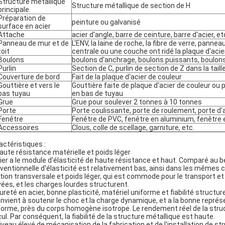
Structure métallique
Structure métallique de section de H
principale
Préparation de
peinture ou galvanisé
surface en acier
Attache
acier d'angle, barre de ceinture, barre d'acier, et
Panneau de mur et de
L'ENV, la laine de roche, la fibre de verre, panne
toit
centrale ou une couche ont ridé la plaque d'acie
Boulons
boulons d'anchrage, boulons puissants, boul
Purlin
Section de C, purlin de section de Z dans la taill
Couverture de bord
Fait de la plaque d'acier de couleur
Gouttière et vers le
Gouttière faite de plaque d'acier de couleur ou 
bas tuyau
en bas de tuyau
Grue
Grue pour soulever 2 tonnes à 10 tonnes
Porte
Porte coulissante, porte de roulement, porte d'
Fenêtre
Fenêtre de PVC, fenêtre en aluminium, fenêtre e
Accessoires
Clous, colle de scellage, garniture, etc.
actéristiques :
Haute résistance matérielle et poids léger
cier a le module d'élasticité de haute résistance et haut. Comparé au bét
ventionnelle d'élasticité est relativement bas, ainsi dans les mêmes co
tion transversale et poids léger, qui est commode pour le transport et l
vées, et les charges lourdes structurent.
Dureté en acier, bonne plasticité, matériel uniforme et fiabilité structur
convient à soutenir le choc et la charge dynamique, et a la bonne représ
forme, près du corps homogène isotrope. Le rendement réel de la struc
cul. Par conséquent, la fiabilité de la structure métallique est haute.
Niveau élevé de mécanisation de la fabrication et de l'installation de s