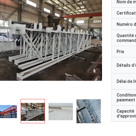
Nom de 
Certificat
Numéro d
Quantité 
command
Prix
Détails d
Délai de l
Condition
paiement
Capacité
d'approv