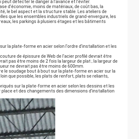
 peut détecter le danger à l'avance et l'éviter.
 base d'économie, moins de matériaux, de coût bas, la
té, le bel aspect et la structure stable. Les ateliers de
elles que les ensembles industriels de grand-envergure, les
reaux, les parkings à plusiers étages et les bâtiments
 la plate-forme en acier selon l'ordre d'installation et les
couture de épissure de Web de l'acier profilé devrait être
t pas être moins de 2 fois la largeur de plat ; la largeur de
gueur ne devrait pas être moins de 600mm.
ire le soudage bout à bout sur la plate-forme en acier sur la
oin que possible, les plats de renfort, plats se reliants,
iqués sur la plate-forme en acier selon les dessins et les
sur place et des changements des dimensions d'installation