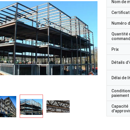
Nom de 
Certificat
Numéro d
Quantité 
command
Prix
Détails d
Délai de l
Condition
paiement
Capacité
d'approv