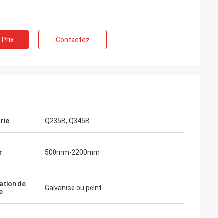
 Prix
Contactez
rie
Q235B, Q345B
r
500mm-2200mm
ation de
Galvanisé ou peint
e