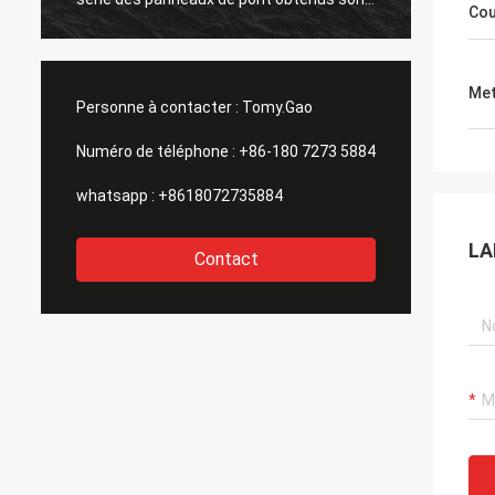
Cou
grande aussi. merci tous.
Met
Personne à contacter :
Tomy.Gao
Numéro de téléphone :
+86-180 7273 5884
whatsapp :
+8618072735884
LA
Contact