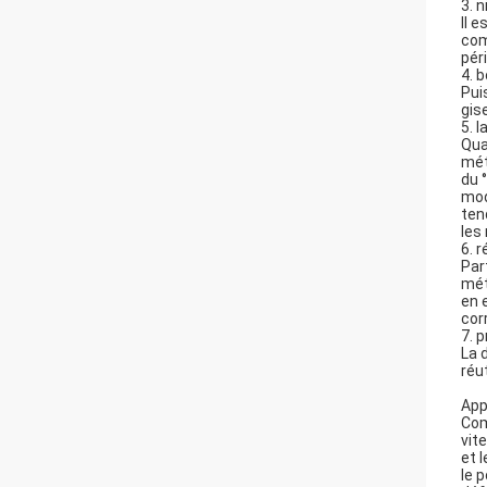
3. 
Il 
com
pér
4. 
Pui
gis
5. 
Qua
mét
du 
mod
ten
les
6. 
Par
mét
en 
cor
7. 
La 
réut
Appl
Com
vit
et 
le 