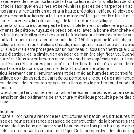
niveau élevé de mécanisation de la fabrication et de l'installation de st
est facile fabriquer en usines et se réunir les pièces de charpente en aci
posants structurels en acier a la haute précision, l'efficacité élevée de
iode de construction courte. La structure métallique est la structure la
bonne représentation de scellage de la structure métallique
sque la structure soudée peut être complètement scellée, elle peut ê
ements de pétrole, tuyaux de pression, etc. avec la bonne étanchéité d'a
la structure métallique est résistante à la chaleur et non résistante au
nd la température est en-dessous du °C 150, les propriétés du change
allique convient aux ateliers chauds, mais quand la surface de la st
° C, elle devrait être protégée par un panneau d'isolation thermique. Qu
ule élastique de la diminution en acier de manière significative. Quand
d à zéro. Dans les bâtiments avec des conditions spéciales de lutte ant
 matériaux réfractaires pour améliorer l'estimation de résistance de fe
résistance à la corrosion pauvre de la structure métallique
ticulièrement dans l'environnement des médias humides et corrosifs, il 
allique doit derusted, galvanisée ou peinte, et elle doit être maintenu
eau de mer, des mesures spéciales telles que « la protection d'anode 
rosion.
protection de l'environnement à faible teneur en carbone, économiseuse 
démolition des bâtiments de structure métallique produit à peine des dé
ilisé.
ication :
paré à l'ordinaire a renforcé les structures en béton, les structures 
esse de haute résistance et rapide de construction, de la bonne résist
le module élastique de l'acier sont beaucoup de fois plus haut que ce
poids de composants en acier est léger. De la perspective des dommage