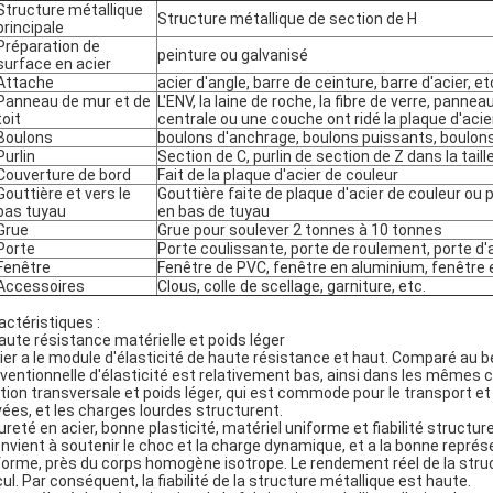
Structure métallique
Structure métallique de section de H
principale
Préparation de
peinture ou galvanisé
surface en acier
Attache
acier d'angle, barre de ceinture, barre d'acier, et
Panneau de mur et de
L'ENV, la laine de roche, la fibre de verre, panne
toit
centrale ou une couche ont ridé la plaque d'acie
Boulons
boulons d'anchrage, boulons puissants, boul
Purlin
Section de C, purlin de section de Z dans la taill
Couverture de bord
Fait de la plaque d'acier de couleur
Gouttière et vers le
Gouttière faite de plaque d'acier de couleur ou 
bas tuyau
en bas de tuyau
Grue
Grue pour soulever 2 tonnes à 10 tonnes
Porte
Porte coulissante, porte de roulement, porte d'
Fenêtre
Fenêtre de PVC, fenêtre en aluminium, fenêtre e
Accessoires
Clous, colle de scellage, garniture, etc.
actéristiques :
haute résistance matérielle et poids léger
cier a le module d'élasticité de haute résistance et haut. Comparé au bét
ventionnelle d'élasticité est relativement bas, ainsi dans les mêmes co
tion transversale et poids léger, qui est commode pour le transport et l
vées, et les charges lourdes structurent.
dureté en acier, bonne plasticité, matériel uniforme et fiabilité structur
convient à soutenir le choc et la charge dynamique, et a la bonne représ
forme, près du corps homogène isotrope. Le rendement réel de la struc
cul. Par conséquent, la fiabilité de la structure métallique est haute.