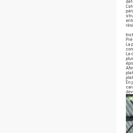
déf
L'a
pér
str
ent
rés
Ins
Pré
La 
con
La 
plu
épi
Afi
pla
pla
En 
car
dev