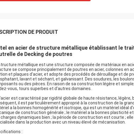
SCRIPTION DE PRODUIT
tel en acier de structure métallique établissant le tra
utrelle de Decking de poutres
structure métallique est une structure composée de matériaux en acier
ucture se compose principalement de poutres en acier, colonnes en aci
tion et plaques d'acier, et adopte des procédés de dérouillage et de pr
sphatant, lavant et séchant, et galvanisant. Des soudures, les boulons
posants ou des pièces. En raison de sa construction légère et simple, el
dez-vous, tours superbes et d'autres domaines.
l'acier est caractérisé par rigidité globale de haute résistance, légère,
séquent, il est particulièrement approprié à la construction de la gran
ériel a la bonnes homogénéité et isotropie, qui est un matériel idéal d'
anique de construction générale ; le matériel a la bonnes plasticité et
 charges dynamiques bien ; la période de construction est courte ; elle 
cialisée dans la production avec un niveau élevé de mécanisation.
cifications :