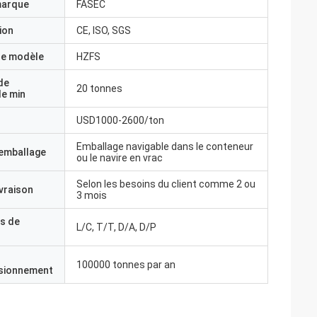
marque
FASEC
ion
CE, ISO, SGS
e modèle
HZFS
de
20 tonnes
e min
USD1000-2600/ton
Emballage navigable dans le conteneur
'emballage
ou le navire en vrac
Selon les besoins du client comme 2 ou
ivraison
3 mois
s de
L/C, T/T, D/A, D/P
100000 tonnes par an
isionnement