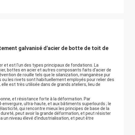
itement galvanisé d'acier de botte de toit de
 et est l'un des types principaux de fondations. La
er, bottes en acier et autres composants faits d'acier de
évention de rouille tels que le silanization, manganèse pur
 ou les rivets sont habituellement employés pour relier des
le est très utilisée dans de grands ateliers, lieu de
 bonne, et résistance forte à la déformation. Par
d-envergure, ultra-haute, et aux bâtiments superlourds ; le
élasticité, qui rencontre mieux les principes de base de la
 dureté, peut avoir la grande déformation, et peut résister
a un niveau élevé d'industrialisation, et peut être