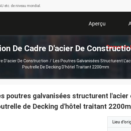
U etc. de niveau mondial.
Aperçu
A
ion De Cadre D'acier De Constructio
Demande 
e D'acier De Construction
/
Les Poutres Galvanisées Structurent L'aci
Poutrelle De Decking D'hôtel Traitant 2200mm
Soumissi
s poutres galvanisées structurent l'acier 
utrelle de Decking d'hôtel traitant 2200
Lieu d'ori