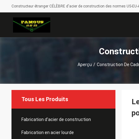
Constructeur étranger CÉLÈBRE d'acier de construction des normes US-EU-A
Construct
Aperçu
/
Construction De Cadr
Tous Les Produits
Le
po
Fabrication d'acier de construction
Fabrication en acier lourde