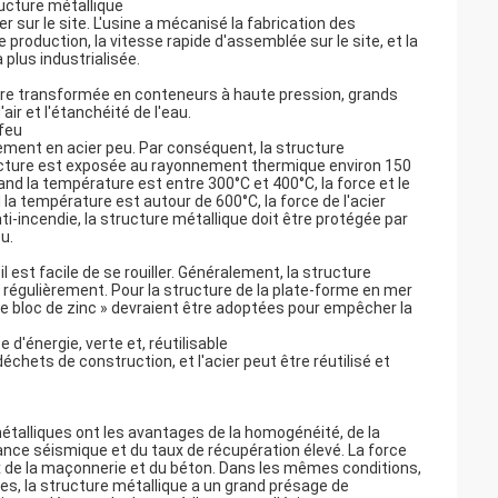
ructure métallique
er sur le site. L'usine a mécanisé la fabrication des
 production, la vitesse rapide d'assemblée sur le site, et la
 plus industrialisée.
tre transformée en conteneurs à haute pression, grands
ir et l'étanchéité de l'eau.
 feu
ment en acier peu. Par conséquent, la structure
ructure est exposée au rayonnement thermique environ 150
and la température est entre 300°C et 400°C, la force et le
 la température est autour de 600°C, la force de l'acier
i-incendie, la structure métallique doit être protégée par
u.
est facile de se rouiller. Généralement, la structure
e régulièrement. Pour la structure de la plate-forme en mer
de bloc de zinc » devraient être adoptées pour empêcher la
d'énergie, verte et, réutilisable
chets de construction, et l'acier peut être réutilisé et
métalliques ont les avantages de la homogénéité, de la
ance séismique et du taux de récupération élevé. La force
ux de la maçonnerie et du béton. Dans les mêmes conditions,
s, la structure métallique a un grand présage de