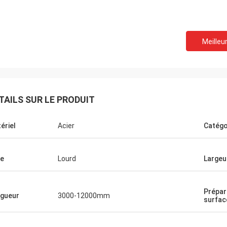
Meilleur
TAILS SUR LE PRODUIT
ériel
Acier
Catégo
e
Lourd
Largeu
Donald Mcwayne
Prépar
mbres de l'équipe toujours
gueur
3000-12000mm
surfac
budget à temps et répondent à
s avec la patience, le grand