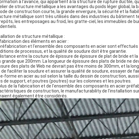
ormation à l'avance, qui appartient à la structure de rupture ductile, qui
telier de structure métallique a les avantages du poids léger global, la
iode de construction courte, la grande envergure, la sécurité et la fiabili
ucture métallique sont très utilisés dans des industries du bâtiment t
repôts, les entreposages au froid, les gratte-ciel, les immeubles de bu
identiels.
tallation de structure métallique :
fabrication des éléments en acier :
préfabrication et l'ensemble des composants en acier sont effectués sur
ditions de processus, et la qualité de soudure doit être garantie.
distance entre la couture de épissure de épissure de plat de bride et la 
s grande que 200mm. La longueur de épissure des plats de bride ne devrai
ssure des plats de Web ne devrait pas être moins de 300mm, et la lon
n de faciliter la soudure et assurer la qualité de soudure, essayer de fa
te-forme en acier au sol selon la taille du dessin de construction, aussi l
ts de support, et poutres (poutres) sur les colonnes et les poutres.
plus de la fabrication et de l'ensemble des composants en acier préfabr
actéristiques de construction, le manufacturability de l'installation 
raient également être considérés.