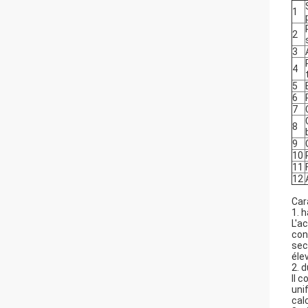
1
2
3
4
5
6
7
8
9
10
11
12
Car
1. 
L'a
con
sec
éle
2. 
Il 
uni
cal