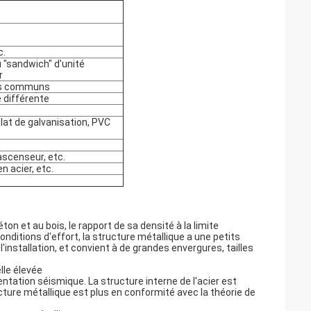
c.
au "sandwich" d'unité
r
ons communs
e différente
plat de galvanisation, PVC
ascenseur, etc.
n acier, etc.
on et au bois, le rapport de sa densité à la limite
nditions d'effort, la structure métallique a une petits
'installation, et convient à de grandes envergures, tailles
elle élevée
entation séismique. La structure interne de l'acier est
ture métallique est plus en conformité avec la théorie de