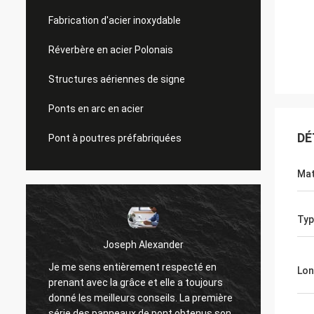
Fabrication d'acier inoxydable
Réverbère en acier Polonais
Structures aériennes de signe
Ponts en arc en acier
DÉ
Pont à poutres préfabriquées
Mat
Typ
Joseph Alexander
Je me sens entièrement respecté en
Les bons me
Lon
prenant avec la grâce et elle a toujours
offrent le 
donné les meilleurs conseils. La première
des question
série des panneaux de pont obtenus sont
travail !