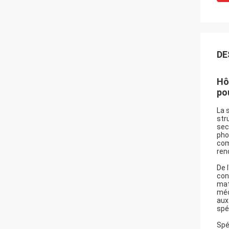
DE
Hô
po
La 
str
sec
pho
com
ren
De 
con
mat
méc
aux
spé
Spé