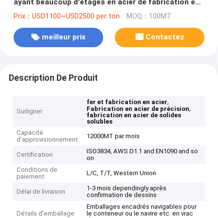
ayant beaucoup d'étages en acier de fabrication en
métal d'OEM de fabrication de construction
Prix：USD1100~USD2500 per ton
MOQ：100MT
meilleur prix
Contactez
Description De Produit
,
fer et fabrication en acier
,
Fabrication en acier de précision
Surligner
fabrication en acier de solides
solubles
Capacité
12000MT par mois
d'approvisionnement
ISO3834, AWS D1.1 and EN1090 and so
Certification
on
Conditions de
L/C, T/T, Western Union
paiement
1-3 mois dependingly après
Délai de livraison
confirmation de dessins
Emballages encadrés navigables pour
Détails d'emballage
le conteneur ou le navire etc. en vrac