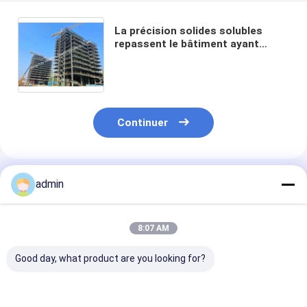
La précision solides solubles
repassent le bâtiment ayant
beaucoup d'étages en acier de
fabrication en métal d'OEM de
fabrication de construction
Continuer
Produits Recommandés
admin
8:07 AM
Good day, what product are you looking for?