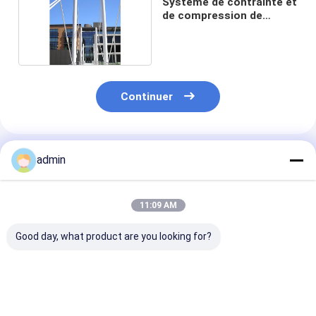
Système de contrainte et
de compression de
fabrication en acier au
carbone
Continuer
Produits Recommandés
admin
11:09 AM
Good day, what product are you looking for?
Fabrication en acier
Fabricants de câbles
Rôles de tensio
métallique et en
de pont pour le
câbles de susp