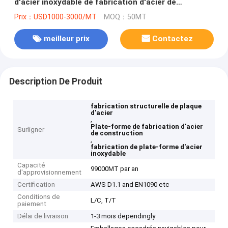
d'acier inoxydable de fabrication d'acier de
construction de plat
Prix：USD1000-3000/MT
MOQ：50MT
meilleur prix
Contactez
Description De Produit
fabrication structurelle de plaque
d'acier
,
Plate-forme de fabrication d'acier
Surligner
de construction
,
fabrication de plate-forme d'acier
inoxydable
Capacité
99000MT par an
d'approvisionnement
Certification
AWS D1.1 and EN1090 etc
Conditions de
L/C, T/T
paiement
Délai de livraison
1-3 mois dependingly