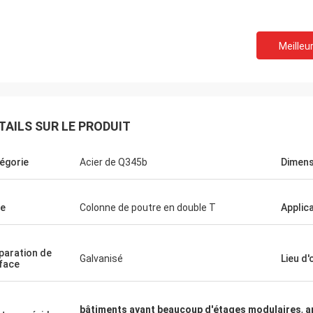
Meilleur
TAILS SUR LE PRODUIT
égorie
Acier de Q345b
Dimens
e
Colonne de poutre en double T
Applic
paration de
Galvanisé
Lieu d'
face
bâtiments ayant beaucoup d'étages modulaires
,
a