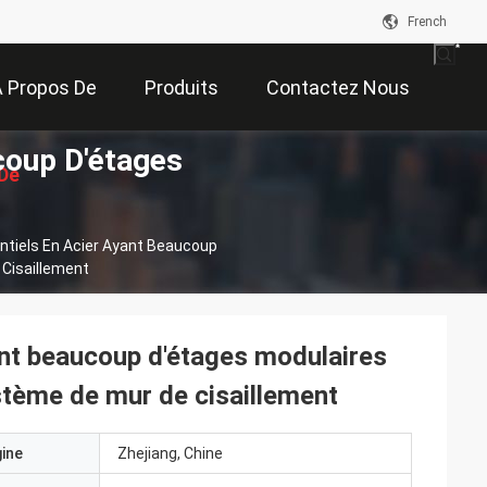
French
 Propos De
Produits
Contactez Nous
coup D'étages
De
Nous
tiels En Acier Ayant Beaucoup
on
Cisaillement
ant beaucoup d'étages modulaires
stème de mur de cisaillement
gine
Zhejiang, Chine