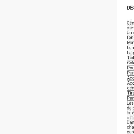
DE
Gén
mét
Un 
fon
Mat
Lon
Lar
Tail
Col
Pou
Pur
Acc
Acc
ge
Tir
Pan
Les
de 
lat
mil
Dan
cha
car