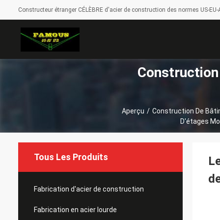
Constructeur étranger CÉLÈBRE d'acier de construction des normes US-EU-A
Construction
Aperçu
/
Construction De Bât
D'étages Mo
Tous Les Produits
Le
de
Fabrication d'acier de construction
Fabrication en acier lourde