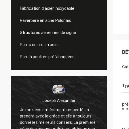
Fabrication d'acier inoxydable
Réverbère en acier Polonais
Structures aériennes de signe
Ponts en arc en acier
DÉ
Pont à poutres préfabriquées
Cat
Typ
Donald Mcwayne
pré
sur
Les bons membres de l'équipe toujours
rs
offrent le budget à temps et répondent à
ière
des questions avec la patience, le grand
sont
travail !