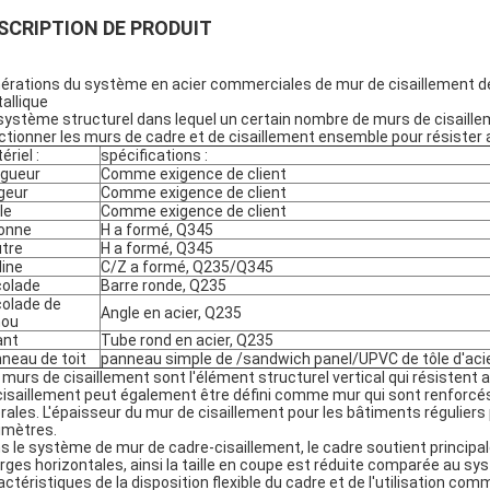
SCRIPTION DE PRODUIT
érations du système en acier commerciales de mur de cisaillement de
allique
système structurel dans lequel un certain nombre de murs de cisaille
ctionner les murs de cadre et de cisaillement ensemble pour résister 
ériel :
spécifications :
gueur
Comme exigence de client
geur
Comme exigence de client
le
Comme exigence de client
onne
H a formé, Q345
tre
H a formé, Q345
line
C/Z a formé, Q235/Q345
olade
Barre ronde, Q235
olade de
Angle en acier, Q235
nou
ant
Tube rond en acier, Q235
neau de toit
panneau simple de /sandwich panel/UPVC de tôle d'aci
 murs de cisaillement sont l'élément structurel vertical qui résistent
cisaillement peut également être défini comme mur qui sont renforcés
érales. L'épaisseur du mur de cisaillement pour les bâtiments réguliers
limètres.
s le système de mur de cadre-cisaillement, le cadre soutient principa
rges horizontales, ainsi la taille en coupe est réduite comparée au sy
actéristiques de la disposition flexible du cadre et de l'utilisation 