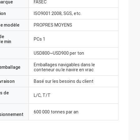
marque
FASEC
ion
ISO9001:2008, SGS, etc.
e modèle
PROPRES MOYENS
de
PCs 1
e min
USD800~USD900 per ton
Emballages navigables dans le
'emballage
conteneur ou le navire en vrac
ivraison
Basé sur les besoins du client
s de
L/C, T/T
600 000 tonnes par an
isionnement