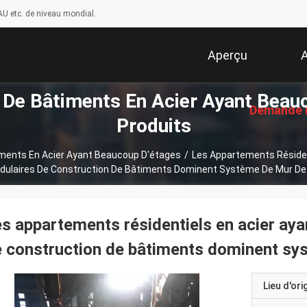
U etc. de niveau mondial.
Aperçu
A
 De Bâtiments En Acier Ayant Beau
Demande 
Produits
iments En Acier Ayant Beaucoup D'étages
/
Les Appartements Résiden
Soumissi
dulaires De Construction De Bâtiments Dominent Système De Mur De 
s appartements résidentiels en acier ay
 construction de bâtiments dominent sy
Lieu d'ori