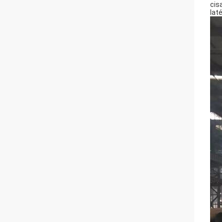
cis
laté