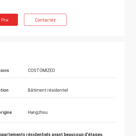
 Prix
Contactez
ions
COSTOMIZED
ation
Bâtiment résidentiel
origine
Hangzhou
ppartements résidentiels ayant beaucoup d'étages
,