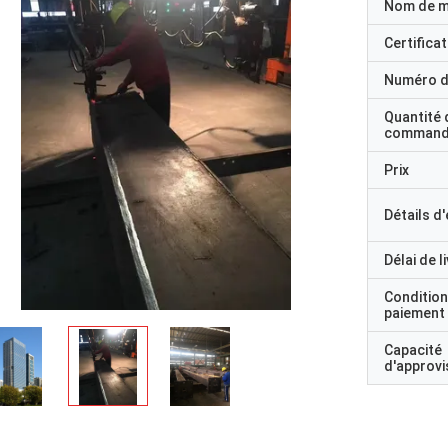
Nom de 
Certificat
Numéro d
Quantité 
command
Prix
Détails d
Délai de l
Condition
paiement
Capacité
d'approv