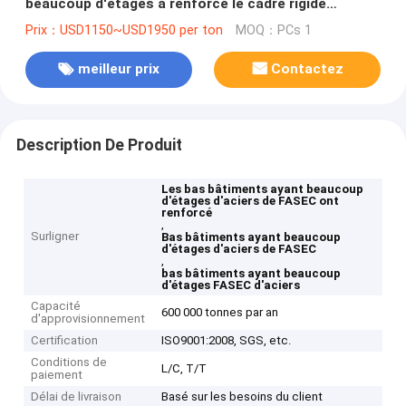
beaucoup d'étages a renforcé le cadre rigide
concret de GV
Prix：USD1150~USD1950 per ton
MOQ：PCs 1
meilleur prix
Contactez
Description De Produit
Les bas bâtiments ayant beaucoup
d'étages d'aciers de FASEC ont
renforcé
,
Surligner
Bas bâtiments ayant beaucoup
d'étages d'aciers de FASEC
,
bas bâtiments ayant beaucoup
d'étages FASEC d'aciers
Capacité
600 000 tonnes par an
d'approvisionnement
Certification
ISO9001:2008, SGS, etc.
Conditions de
L/C, T/T
paiement
Délai de livraison
Basé sur les besoins du client