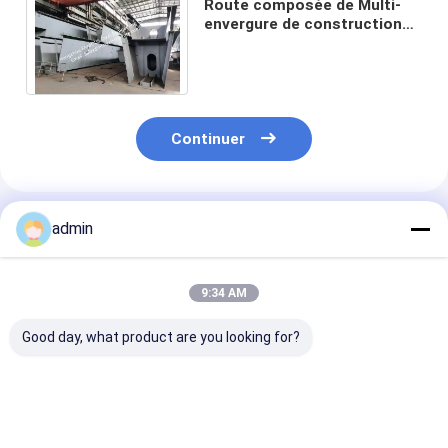
Route composée de Multi-
envergure de construction
de ponts de poutre en tôle
de plaque d'acier
Continuer
Produits Recommandés
admin
9:34 AM
Good day, what product are you looking for?
Passages supérieurs
La poutre en tôle en
Pont en acier 
piétonniers adaptés
acier d'AS/NZS 5100
d'avance de po