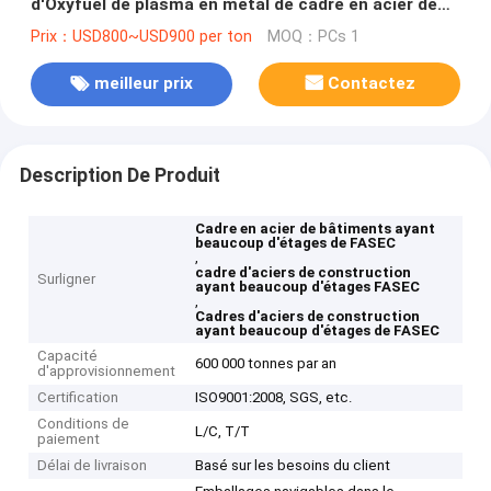
d'Oxyfuel de plasma en métal de cadre en acier de
projet de construction
Prix：USD800~USD900 per ton
MOQ：PCs 1
meilleur prix
Contactez
Description De Produit
Cadre en acier de bâtiments ayant
beaucoup d'étages de FASEC
,
cadre d'aciers de construction
Surligner
ayant beaucoup d'étages FASEC
,
Cadres d'aciers de construction
ayant beaucoup d'étages de FASEC
Capacité
600 000 tonnes par an
d'approvisionnement
Certification
ISO9001:2008, SGS, etc.
Conditions de
L/C, T/T
paiement
Délai de livraison
Basé sur les besoins du client