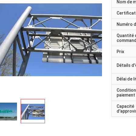
Nom de 
Certificat
Numéro d
Quantité 
command
Prix
Détails d
Délai de l
Condition
paiement
Capacité
d'approv