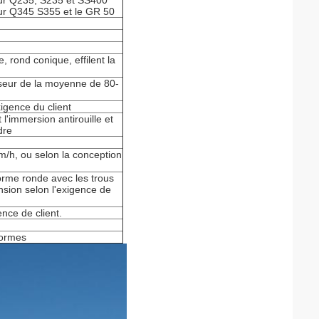
r Q235, S235 et SS400
r Q345 S355 et le GR 50
, rond conique, effilent la
sseur de la moyenne de 80-
igence du client
'immersion antirouille et
dre
/h, ou selon la conception
orme ronde avec les trous
sion selon l'exigence de
ence de client.
normes