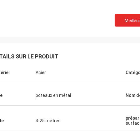
Meilleur
TAILS SUR LE PRODUIT
ériel
Acier
Catégo
e
poteaux en métal
Nom de
Donald Mcwayne
prépar
ns membres de l'équipe toujours
le
3-25 mètres
surfac
t le budget à temps et répondent à
estions avec la patience, le grand
!