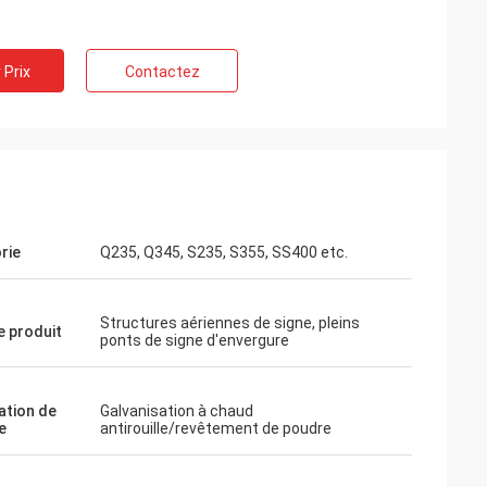
 Prix
Contactez
rie
Q235, Q345, S235, S355, SS400 etc.
Structures aériennes de signe, pleins
 produit
ponts de signe d'envergure
ation de
Galvanisation à chaud
e
antirouille/revêtement de poudre