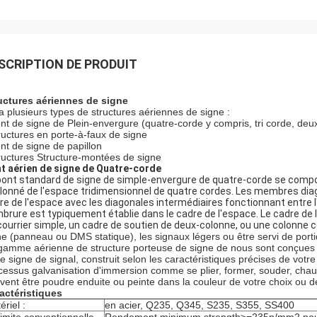
SCRIPTION DE PRODUIT
uctures aériennes de signe
y a plusieurs types de structures aériennes de signe :
ont de signe de Plein-envergure (quatre-corde y compris, tri corde, de
tructures en porte-à-faux de signe
ont de signe de papillon
tructures Structure-montées de signe
t aérien de signe de Quatre-corde
pont standard de signe de simple-envergure de quatre-corde se comp
lonné de l'espace tridimensionnel de quatre cordes. Les membres dia
re de l'espace avec les diagonales intermédiaires fonctionnant entre l
brure est typiquement établie dans le cadre de l'espace. Le cadre d
courrier simple, un cadre de soutien de deux-colonne, ou une colonne 
ne (panneau ou DMS statique), les signaux légers ou être servi de port
gamme aérienne de structure porteuse de signe de nous sont conçues po
de signe de signal, construit selon les caractéristiques précises de votre
cessus galvanisation d'immersion comme se plier, former, souder, chau
vent être poudre enduite ou peinte dans la couleur de votre choix ou de
actéristiques
ériel :
en acier, Q235, Q345, S235, S355, SS400