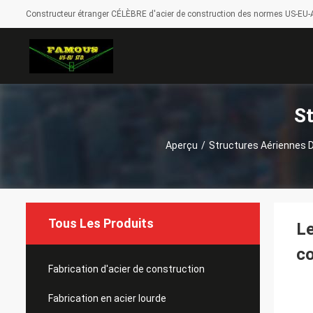
Constructeur étranger CÉLÈBRE d'acier de construction des normes US-EU-A
St
Aperçu
/
Structures Aériennes 
Tous Les Produits
Le
co
Fabrication d'acier de construction
Fabrication en acier lourde