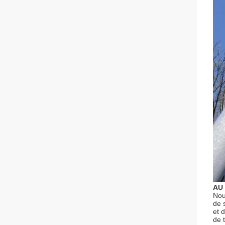
AU
Nou
de 
et 
de t