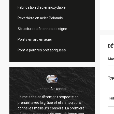
Fabrication d'acier inoxydable
Réverbère en acier Polonais
Structures aériennes de signe
Ponts en arc en acier
DÉ
Pont à poutres préfabriquées
Mat
Typ
Joseph Alexander
Je me sens entièrement respecté en
Les bo
Tail
prenant avec la grâce et elle a toujours
offren
donné les meilleurs conseils. La première
des qu
série des panneaux de pont obtenus sont
travail 