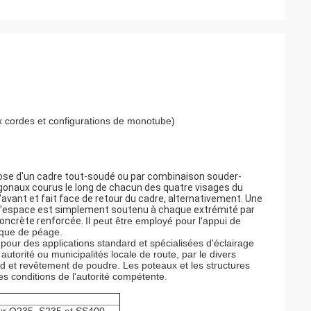
ux cordes et configurations de monotube)
ose d'un cadre tout-soudé ou par combinaison souder-
gonaux courus le long de chacun des quatre visages du
'avant et fait face de retour du cadre, alternativement. Une
e l'espace est simplement soutenu à chaque extrémité par
concrète renforcée.
Il peut être employé pour l'appui de
ique de péage.
ur des applications standard et spécialisées d'éclairage
 autorité ou municipalités locale de route, par le divers
d et revêtement de poudre. Les poteaux et les structures
s conditions de l'autorité compétente.