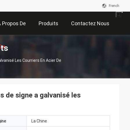
French
 Propos De
Produits
Contactez Nous
its
De
Nous
lvanisé Les Courriers En Acier De
on
s de signe a galvanisé les
gine
La Chine