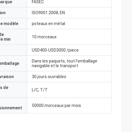
marque
FASEC
ion
ISO9001:2008; EN
e modèle
poteaux en métal
de
10 morceaux
e min
USD400-USD3000 /piece
Dans les paquets, tout l'emballage
'emballage
navigable et le transport
ivraison
30 jours ouvrables
s de
L/C, T/T
50000 morceaux par mois
isionnement