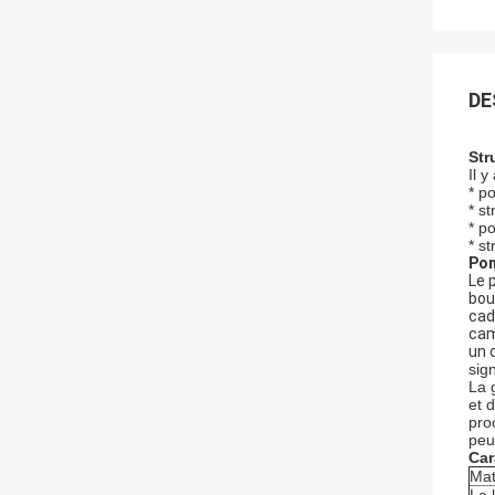
DE
Str
Il 
* p
* s
* p
* s
Pon
Le 
bou
cad
cam
un 
sig
La 
et 
pro
peu
Car
Mat