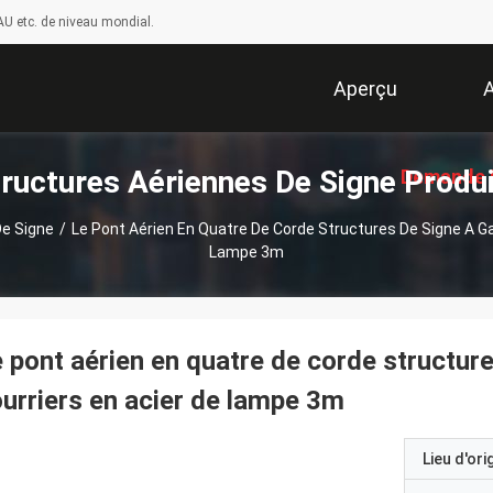
U etc. de niveau mondial.
Aperçu
A
ructures Aériennes De Signe Produ
Demande 
De Signe
/
Le Pont Aérien En Quatre De Corde Structures De Signe A Ga
Lampe 3m
Soumissi
 pont aérien en quatre de corde structure
urriers en acier de lampe 3m
Lieu d'ori