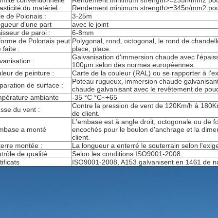
limite conventionnelle
Rendement minimum strength>=235n/mm2 pou
asticité du matériel :
Rendement minimum strength>=345n/mm2 pou
lle de Polonais :
3-25m
gueur d'une part
avec le joint
isseur de paroi :
6-8mm
forme de Polonais peut
Polygonal, rond, octogonal, le rond de chandelle
 faite :
place, place.
Galvanisation d'immersion chaude avec l'épai
vanisation :
100µm selon des normes européennes.
leur de peinture :
Carte de la couleur (RAL) ou se rapporter à l'ex
Poteau rugueux, immersion chaude galvanisant l
paration de surface :
chaude galvanisant avec le revêtement de pou
pérature ambiante
-35 °C °C~+65
Contre la pression de vent de 120Km/h à 180Km
esse du vent :
de client.
L'embase est à angle droit, octogonale ou de f
mbase a monté
encochés pour le boulon d'anchrage et la dimen
client.
terre montée :
La longueur a enterré le souterrain selon l'exig
trôle de qualité
Selon les conditions ISO9001-2008.
ificats
ISO9001-2008, A153 galvanisent en 1461 de 