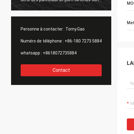
MO
grande aussi. merci tous.
Met
Personne à contacter :
Tomy.Gao
Numéro de téléphone :
+86-180 7273 5884
whatsapp :
+8618072735884
LA
Contact