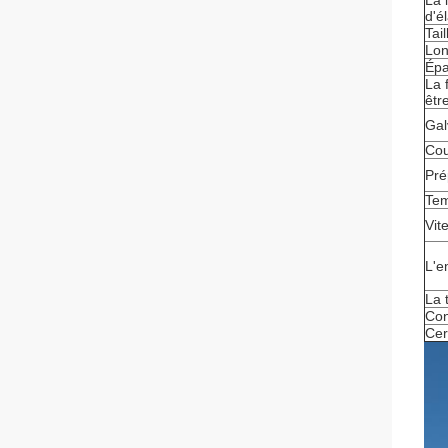
La 
d'él
Tai
Lon
Épa
La 
être
Gal
Cou
Pré
Tem
Vit
L'e
La 
Con
Cert