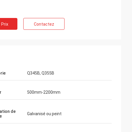
 Prix
Contactez
rie
Q345B, Q355B
r
500mm-2200mm
ation de
Galvanisé ou peint
e