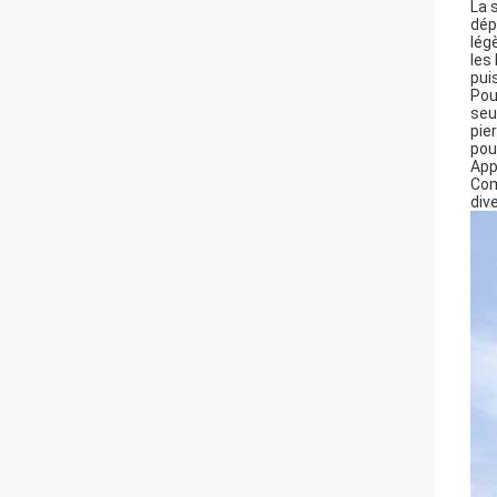
La 
dép
lég
les
pui
Pou
seu
pie
pou
Appl
Com
div