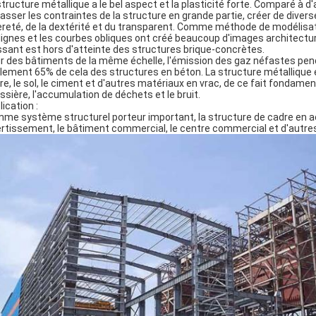
structure métallique a le bel aspect et la plasticité forte. Comparé à 
asser les contraintes de la structure en grande partie, créer de diverse
èreté, de la dextérité et du transparent. Comme méthode de modélis
 lignes et les courbes obliques ont créé beaucoup d'images architectura
ssant est hors d'atteinte des structures brique-concrètes.
r des bâtiments de la même échelle, l'émission des gaz néfastes pen
lement 65% de cela des structures en béton. La structure métallique e
rre, le sol, le ciment et d'autres matériaux en vrac, de ce fait fondam
ssière, l'accumulation de déchets et le bruit.
ication :
me système structurel porteur important, la structure de cadre en acier
ertissement, le bâtiment commercial, le centre commercial et d'autres