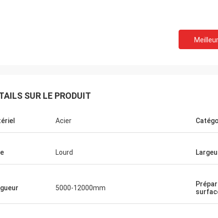
Meilleur
TAILS SUR LE PRODUIT
ériel
Acier
Catégo
e
Lourd
Largeu
Donald Mcwayne
Prépar
ns membres de l'équipe toujours
gueur
5000-12000mm
surfac
t le budget à temps et répondent à
estions avec la patience, le grand
!