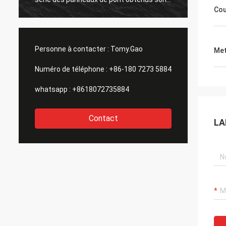
Cou
grande aussi. merci tous.
Personne à contacter :
Tomy.Gao
Met
Numéro de téléphone :
+86-180 7273 5884
whatsapp :
+8618072735884
Contact
LA