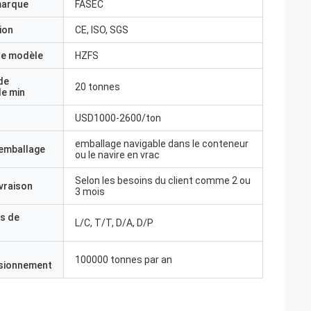
marque
FASEC
ion
CE, ISO, SGS
e modèle
HZFS
de
20 tonnes
e min
USD1000-2600/ton
emballage navigable dans le conteneur
'emballage
ou le navire en vrac
Selon les besoins du client comme 2 ou
ivraison
3 mois
s de
L/C, T/T, D/A, D/P
100000 tonnes par an
isionnement