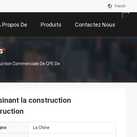
French
 Propos De
Produits
Contactez Nous
s
De
Nous
truction Commerciale De CPE De
on
sinant la construction
ruction
gine
La Chine