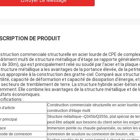
Envoyer Le Message
SCRIPTION DE PRODUIT
struction commerciale structurelle en acier lourde de CPE de complex
bâtiment multi de structure métallique d'étage se rapporte généralem
s de 30m), qui est principalement relié ou soudé par l'acier et la plaque d
structure métallique a les avantages de la portance élevée, de la petite 
plus appropriée à la construction des gratte-ciel. Comparé aux structu
tilité, capacité de déformation et capacité de dissipation d'énergie, et
 secteurs de tremblement de terre. La structure hybride acier-béton 
emment. Elle combine les avantages de la structure métallique et de la
ultats économiques.
cifications :
Construction commerciale structurelle en acier lourd
d'article
construction d'étage multi
Structure métallique--Q345b/Q355b, plat spécial de ten
r principal
peut être adapté aux besoins du client selon les exigen
face
Immersion peinte ou chaude galvanisée, ou selon les e
hode de connexion
connexion de soudure ou connexion de boulon, etc.