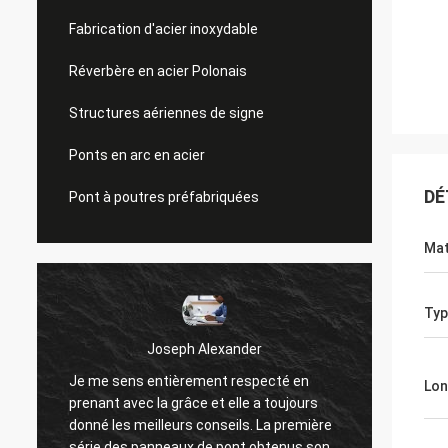
Fabrication d'acier inoxydable
Réverbère en acier Polonais
Structures aériennes de signe
Ponts en arc en acier
DÉ
Pont à poutres préfabriquées
Mat
Typ
Joseph Alexander
Je me sens entièrement respecté en
Les bo
Lon
prenant avec la grâce et elle a toujours
offren
donné les meilleurs conseils. La première
des qu
série des panneaux de pont obtenus sont
travail 