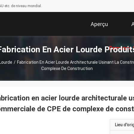
U etc. de niveau mondial.
Aperçu
A
Fabrication En Acier Lourde Produit
Demande 
 Lourde
/
Fabrication En Acier Lourde Architecturale Usinant La Cons
Complexe De Construction
Soumissi
brication en acier lourde architecturale u
mmerciale de CPE de complexe de const
Lieu d'ori