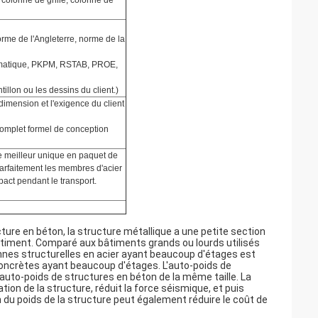
 colonne de grille, colonne de
rme de l'Angleterre, norme de la
tomatique, PKPM, RSTAB, PROE,
illon ou les dessins du client
.
)
 dimension et l'exigence du client
 complet formel de conception
e meilleur unique en paquet de
arfaitement les membres d'acier
act pendant le transport.
ture en béton, la structure métallique a une petite section
bâtiment. Comparé aux bâtiments grands ou lourds utilisés
onnes structurelles en acier ayant beaucoup d'étages est
oncrètes ayant beaucoup d'étages. L'auto-poids de
l'auto-poids de structures en béton de la même taille. La
ation de la structure, réduit la force séismique, et puis
on du poids de la structure peut également réduire le coût de