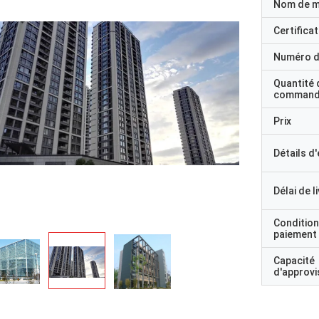
Nom de 
Certificat
Numéro d
Quantité 
command
Prix
Détails d
Délai de l
Condition
paiement
Capacité
d'approv