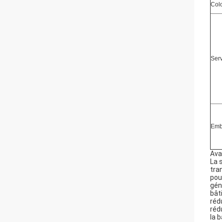
Col
Ser
Emb
Ava
La 
tra
pou
gén
bât
réd
réd
la 