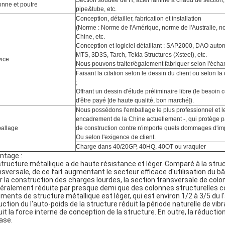
Section soudée de H, acier laminé à chaud de section,
onne et poutre
pipe&tube, etc.
Conception, détailler, fabrication et installation
(
Norme : Norme de l'Amérique, norme de l'Australie, no
Chine, etc.
Conception et logiciel détaillant : SAP2000, DAO au
MTS, 3D3S, Tarch, Tekla Structures (Xsteel), etc.
vice
Nous pouvons traiter/également fabriquer selon l'échant
Faisant la citation selon le dessin du client ou selon la
;
Offrant un dessin d'étude préliminaire libre (le besoin
d'être payé [de haute qualité, bon marché]).
Nous possédons l'emballage le plus professionnel et l
encadrement de la Chine actuellement -, qui protège p
allage
de construction contre n'importe quels dommages d'imp
Ou selon l'exigence de client.
Charge dans 40/20GP, 40HQ, 40OT ou vraquier
ntage :
structure métallique a de haute résistance et léger. Comparé à la struc
nsversale, de ce fait augmentant le secteur efficace d'utilisation du 
r la construction des charges lourdes, la section transversale de col
éralement réduite par presque demi que des colonnes structurelles c
iments de structure métallique est léger, qui est environ 1/2 à 3/5 du 
uction du l'auto-poids de la structure réduit la période naturelle de vibr
uit la force interne de conception de la structure. En outre, la réducti
base.