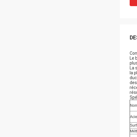
DE
Con
Le 
plu
La 
la 
duc
des
réc
rés
Spé
Nom 
Acie
Sur
Mét