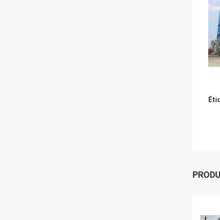
Éti
PROD