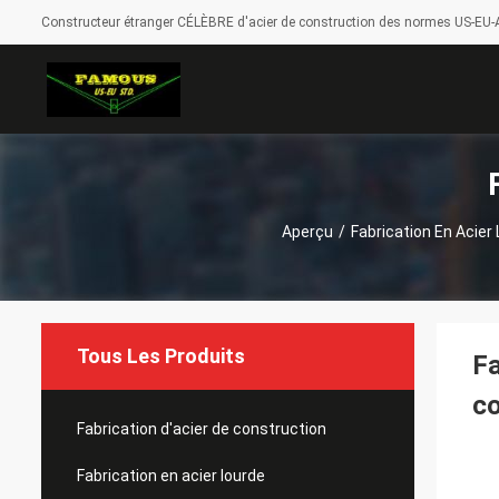
Constructeur étranger CÉLÈBRE d'acier de construction des normes US-EU-A
Aperçu
/
Fabrication En Acier
Tous Les Produits
Fa
co
Fabrication d'acier de construction
Fabrication en acier lourde