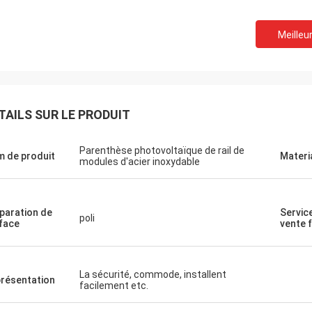
Meilleur
TAILS SUR LE PRODUIT
Parenthèse photovoltaïque de rail de
 de produit
Materi
modules d'acier inoxydable
paration de
Servic
poli
face
vente 
Donald Mcwayne
ns membres de l'équipe toujours
La sécurité, commode, installent
résentation
t le budget à temps et répondent à
facilement etc.
estions avec la patience, le grand
!