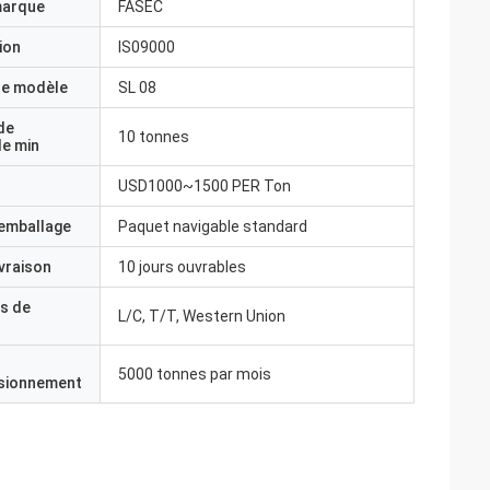
marque
FASEC
ion
IS09000
e modèle
SL 08
de
10 tonnes
e min
USD1000~1500 PER Ton
'emballage
Paquet navigable standard
ivraison
10 jours ouvrables
s de
L/C, T/T, Western Union
5000 tonnes par mois
isionnement