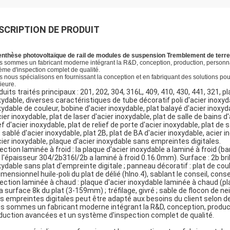
SCRIPTION DE PRODUIT
nthèse photovoltaïque de rail de modules de suspension Tremblement de terre-
 sommes un fabricant moderne intégrant la R&D, conception, production, personnal
ème d'inspection complet de qualité.
 nous spécialisons en fournissant la conception et en fabriquant des solutions pour 
rieure.
duits traités principaux : 201, 202, 304, 316L, 409, 410, 430, 441, 321, 
xydable, diverses caractéristiques de tube décoratif poli d'acier inoxyd
xydable de couleur, bobine d'acier inoxydable, plat balayé d'acier inoxyda
ier inoxydable, plat de laser d'acier inoxydable, plat de salle de bains d'
ef d'acier inoxydable, plat de relief de porte d'acier inoxydable, plat de
t sablé d'acier inoxydable, plat 2B, plat de BA d'acier inoxydable, acier i
cier inoxydable, plaque d'acier inoxydable sans empreintes digitales.
Section laminée à froid : la plaque d'acier inoxydable a laminé à froid (
l'épaisseur 304/2b316l/2b a laminé à froid 0.16.0mm). Surface : 2b brillan
xydable sans plat d'empreinte digitale ; panneau décoratif : plat de coule
imensionnel huile-poli du plat de délié (hlno.4), sablant le conseil, consei
Section laminée à chaud : plaque d'acier inoxydable laminée à chaud (plat
la surface 8k du plat (3-159mm) ; tréfilage, givré ; sable de flocon de ne
s empreintes digitales peut être adapté aux besoins du client selon de
s sommes un fabricant moderne intégrant la R&D, conception, producti
duction avancées et un système d'inspection complet de qualité.