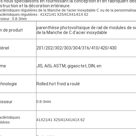
s nous spécialisons en fournissant la conception et en fabriquant des 
struction et la décoration intérieure.
ctéristiques régulières de la Manche de l'acier inoxydable C ou de la personnalisa
ctéristiques régulières : 41X21/41 X25/41X41/41X 62
sseur : 0.8-3mm
parenthèse photovoltaïque de rail de modules de 
 de produit
de la Manche de C d'acier inoxydable
ériel
201/202/302/303/304/316/410/420/430
rme
JIS, AiSi, ASTM, gigaoctet, DIN, en
hnologie
Rolled.hot froid a roulé
isseur
0.8-3mm
ctéristiques
41X21/41 X25/41X41/41X 62
lières