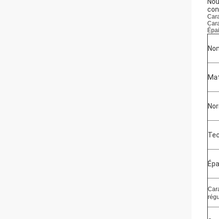
Nou
con
Cara
Cara
Épai
Nom
Mat
No
Tec
Épa
Cara
régu