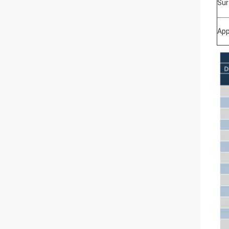
Sur
App