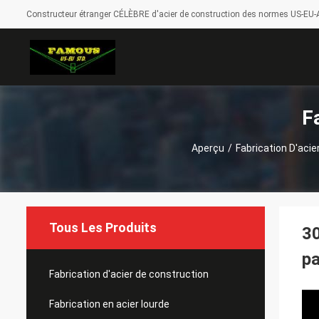
Constructeur étranger CÉLÈBRE d'acier de construction des normes US-EU-A
F
Aperçu
/
Fabrication D'acie
Tous Les Produits
30
pa
Fabrication d'acier de construction
Fabrication en acier lourde