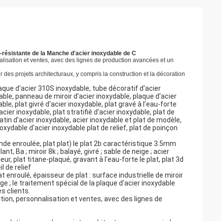
résistante de la Manche d'acier inoxydable de C
isation et ventes, avec des lignes de production avancées et un
des projets architecturaux, y compris la construction et la décoration
plaque d'acier 310S inoxydable, tube décoratif d'acier
able, panneau de miroir d'acier inoxydable, plaque d'acier
ble, plat givré d'acier inoxydable, plat gravé à l'eau-forte
acier inoxydable, plat stratifié d'acier inoxydable, plat de
 satin d'acier inoxydable, acier inoxydable et plat de modèle,
noxydable d'acier inoxydable plat de relief, plat de poinçon
bande enroulée, plat plat) le plat 2b caractéristique 3.5mm
t, Ba ; miroir 8k ; balayé, givré ; sable de neige ; acier
ur, plat titane-plaqué, gravant à l'eau-forte le plat, plat 3d
l de relief
 enroulé, épaisseur de plat : surface industrielle de miroir
ige ; le traitement spécial de la plaque d'acier inoxydable
s clients.
on, personnalisation et ventes, avec des lignes de