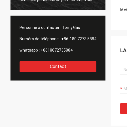
grande aussi. merci tous.
Met
Personne à contacter :
Tomy.Gao
Numéro de téléphone :
+86-180 7273 5884
LA
whatsapp :
+8618072735884
Contact