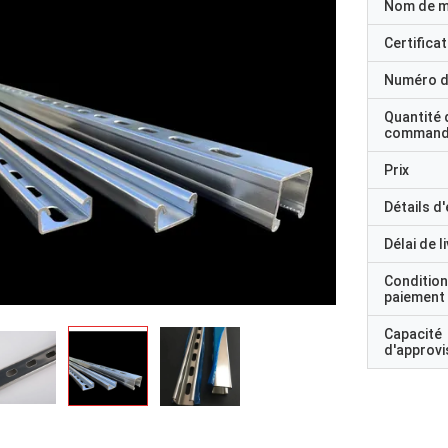
Nom de 
Certificat
Numéro d
Quantité 
command
Prix
Détails d
Délai de l
Condition
paiement
Capacité
d'approv