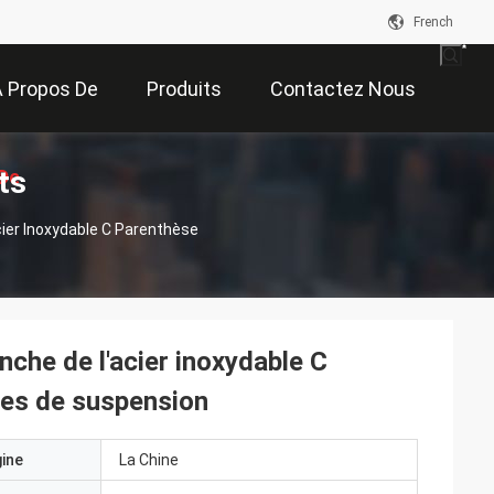
French
 Propos De
Produits
Contactez Nous
ts
De
Nous
cier Inoxydable C Parenthèse
on
anche de l'acier inoxydable C
les de suspension
gine
La Chine