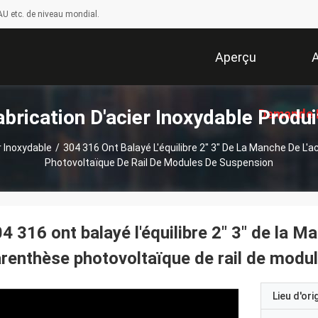
U etc. de niveau mondial.
Aperçu
A
abrication D'acier Inoxydable Produi
Demande 
r Inoxydable
/
304 316 Ont Balayé L'équilibre 2" 3" De La Manche De L'a
Photovoltaïque De Rail De Modules De Suspension
Soumissi
4 316 ont balayé l'équilibre 2" 3" de la M
renthèse photovoltaïque de rail de modu
Lieu d'ori