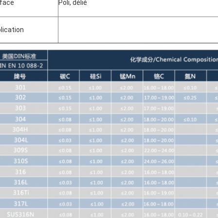
face
Poli, délié
lication