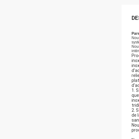
DE
Pare
Nous
syst
Nous
inté
Pro
ino
ino
d'ac
reli
pla
d'a
1. 
que 
ino
trid
2. 
de 
san
Nou
pro