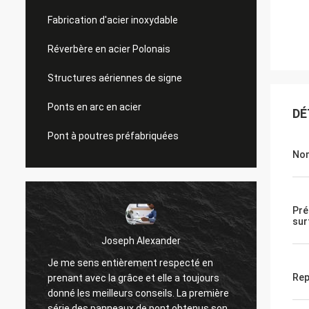
Fabrication d'acier inoxydable
Réverbère en acier Polonais
Structures aériennes de signe
Ponts en arc en acier
DÉ
Pont à poutres préfabriquées
Nom
Pré
sur
Joseph Alexander
Je me sens entièrement respecté en
Les bo
Rep
prenant avec la grâce et elle a toujours
offren
donné les meilleurs conseils. La première
des qu
série des panneaux de pont obtenus sont
travail 