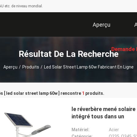
U etc. de niveau mondial.
Aperçu
A
Demande 
Résultat De La Recherche
Aperçu
/
Produits
/
Led Solar Street Lamp 60w Fabricant En Ligne
Soumissi
s [ led solar street lamp 60w ] rencontre
1
produits.
le réverbère mené solaire
intégré tous dans un
Matériel:
Acier
Catégorie:
Q235, Q345, S