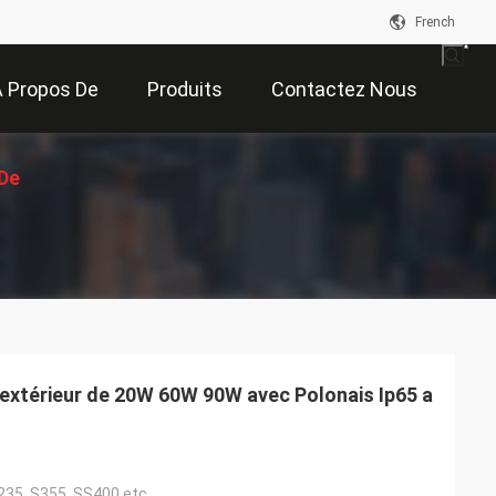
French
 Propos De
Produits
Contactez Nous
De
Nous
on
 extérieur de 20W 60W 90W avec Polonais Ip65 a
235, S355, SS400 etc.