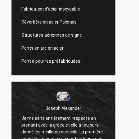
Fabrication d'acier inoxydable
Réverbère en acier Polonais
Structures aériennes de signe
Ponts en arc en acier
Pont à poutres préfabriquées
Joseph Alexander
Je me sens entièrement respecté en
Les bo
prenant avec la grâce et elle a toujours
offren
donné les meilleurs conseils. La première
des qu
série des panneaux de pont obtenus sont
travail 