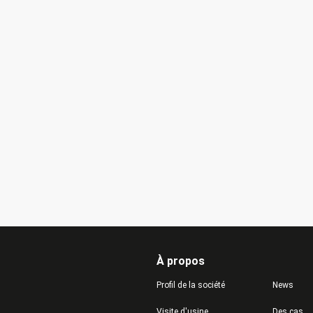
À propos
Profil de la société
News
Visite d'usine
Des cas